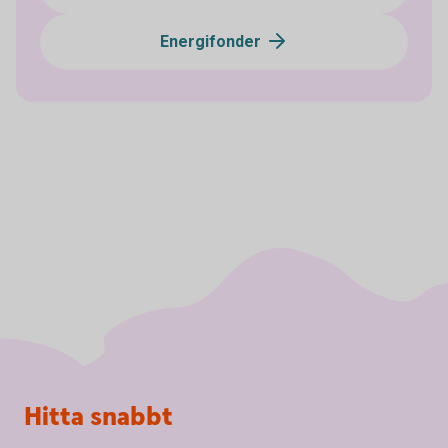
Energifonder
Sidfot
Hitta snabbt