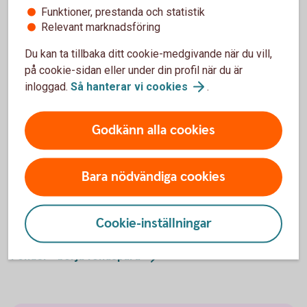
Funktioner, prestanda och statistik
Är du intresserad av hedgefonder, men vill ha en
Relevant marknadsföring
lägre risk än vad majoriteten av hedgefonder har? Då
skulle en hedgefond-i-fond kunna vara något för dig.
Du kan ta tillbaka ditt cookie-medgivande när du vill,
på cookie-sidan eller under din profil när du är
Dessa minskar riskerna betydligt, gentemot andra
inloggad.
Så hanterar vi
cookies
.
hedgefonder, genom att investera i flera olika fonder
med olika inriktning och från olika förvaltare.
Godkänn alla cookies
Bara nödvändiga cookies
Mer information
Cookie-inställningar
Fondtyper - lär dig mer om olika typer av
fonder
Fonder - börja
fondspara