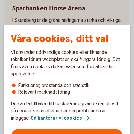
Sparbanken Horse Arena
Sparbanken Horse Arena
I Skaraborg är de gröna näringarna starka och viktiga.
Som en del av detta kommer Västra
Götalandsregionen att bygga en ny skola i området
Våra cookies, ditt val
runt Axevalla travbana.
Vi använder nödvändiga cookies eller liknande
Läs mer Sparbanken Horse
Arena
tekniker för att webbplatsen ska fungera för dig. Det
finns även cookies du kan välja som förbättrar din
upplevelse:
Funktioner, prestanda och statistik
Relevant marknadsföring
Du kan ta tillbaka ditt cookie-medgivande när du vill,
på cookie-sidan eller under din profil när du är
inloggad.
Så hanterar vi
cookies
.