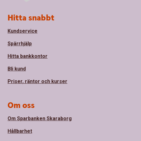
Sidfot
Hitta snabbt
Kundservice
Spärrhjälp
Hitta bankkontor
Bli kund
Priser, räntor och kurser
Om oss
Om Sparbanken Skaraborg
Hållbarhet