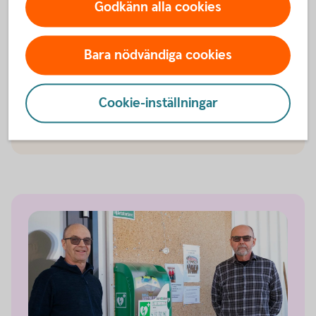
Godkänn alla cookies
Vilan-portal-Axvallagatan
Fritidsområdet Vilan
Bara nödvändiga cookies
Utvecklingen av Vilans fritidsområden har många
syften. Det breddar föreningarnas verksamhet med
möjlighet till större arrangemang i Skara.
Cookie-inställningar
Tillsammans gör vi det
möjligt