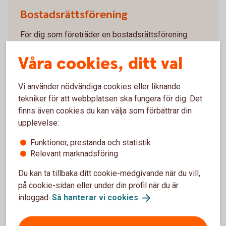
Bostadsrättsförening
För dig som företräder en bostadsrättsförening.
Våra cookies, ditt val
Så blir bostadsrättsföreningen
kund
Vi använder nödvändiga cookies eller liknande
tekniker för att webbplatsen ska fungera för dig. Det
Stiftelser
finns även cookies du kan välja som förbättrar din
Vi hjälper dig med att bilda alla former av stiftelser.
upplevelse:
Funktioner, prestanda och statistik
Så blir du kund som
stiftelse
Relevant marknadsföring
Du kan ta tillbaka ditt cookie-medgivande när du vill,
på cookie-sidan eller under din profil när du är
inloggad.
Så hanterar vi
cookies
.