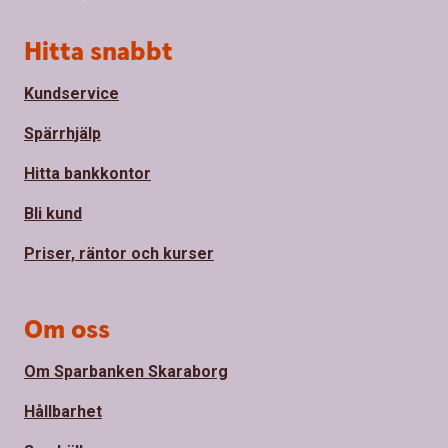
Sidfot
Hitta snabbt
Kundservice
Spärrhjälp
Hitta bankkontor
Bli kund
Priser, räntor och kurser
Om oss
Om Sparbanken Skaraborg
Hållbarhet