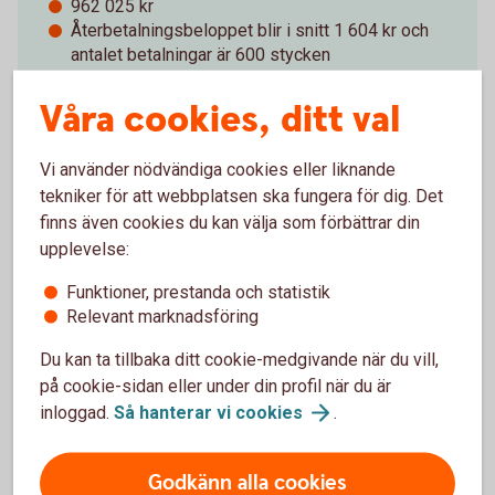
962 025 kr
Återbetalningsbeloppet blir i snitt 1 604 kr och
antalet betalningar är 600 stycken
Våra cookies, ditt val
Vi använder nödvändiga cookies eller liknande
tekniker för att webbplatsen ska fungera för dig. Det
finns även cookies du kan välja som förbättrar din
upplevelse:
Att låna kostar pengar!
Om du inte kan betala tillbaka skulden i tid riskerar du en
Funktioner, prestanda och statistik
betalningsanmärkning. Det kan leda till svårigheter att få
Relevant marknadsföring
hyra bostad, teckna abonnemang och få nya lån. För stöd,
Du kan ta tillbaka ditt cookie-medgivande när du vill,
vänd dig till budget- och skuldrådgivningen i din kommun.
på cookie-sidan eller under din profil när du är
Kontaktuppgifter finns på
konsumentverket.
se
inloggad.
Så hanterar vi
cookies
.
Så fungerar vår solcellslån Sollånet
Godkänn alla cookies