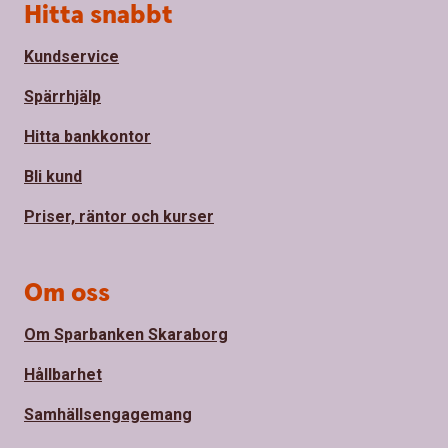
Sidfot
Hitta snabbt
Kundservice
Spärrhjälp
Hitta bankkontor
Bli kund
Priser, räntor och kurser
Om oss
Om Sparbanken Skaraborg
Hållbarhet
Samhällsengagemang