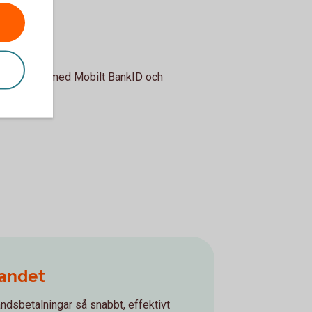
ne. Signera med Mobilt BankID och
landet
landsbetalningar så snabbt, effektivt