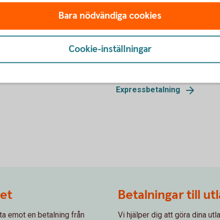
Bara nödvändiga cookies
Expressbetalning
Cookie-inställningar
, ger bort pengar eller löser in
Betala snabbt och säkert onli
transaktionen är klar.
Expressbetalning
det
Betalningar till ut
ta emot en betalning från
Vi hjälper dig att göra dina ut