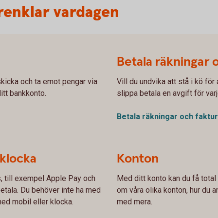
renklar vardagen
Betala räkningar 
kicka och ta emot pengar via
Vill du undvika att stå i kö fö
ditt bankkonto.
slippa betala en avgift för var
Betala räkningar och
faktu
 klocka
Konton
s, till exempel Apple Pay och
Med ditt konto kan du få total
etala. Du behöver inte ha med
om våra olika konton, hur du an
ed mobil eller klocka.
med mera.