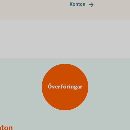
Konton
Överföringar
nton