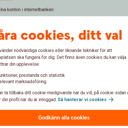
ina konton i internetbanken:
åra cookies, ditt val
alet
ing
vänder nödvändiga cookies eller liknande tekniker för att
latsen ska fungera för dig. Det finns även cookies du kan välj
ttrar din upplevelse:
unktioner, prestanda och statistik
elevant marknadsföring
Dödsbo – betalnin
n ta tillbaka ditt cookie-medgivande när du vill, på cookie-sidan 
 din profil när du är inloggad.
Så hanterar vi
cookies
.
ll du börja spara regelbundet?
Du som är dödsbodelägare får h
utbetalningsavier som står i d
Godkänn alla cookies
Dödsbo -
betalningsservice