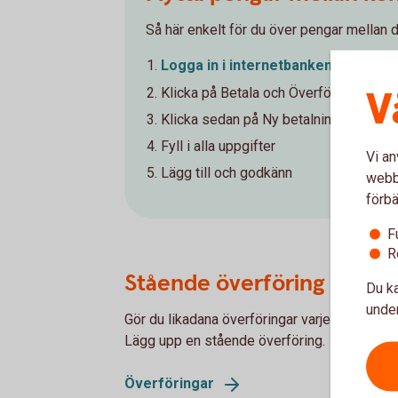
Så här enkelt för du över pengar mellan d
Logga in i
internetbanken
V
Klicka på Betala och Överföra i menyv
Klicka sedan på Ny betalning/Överför
Fyll i alla uppgifter
Vi an
Lägg till och godkänn
webbp
förbä
F
R
Stående överföring
Du ka
under
Gör du likadana överföringar varje månad? Vi
Lägg upp en stående överföring.
Överföringar