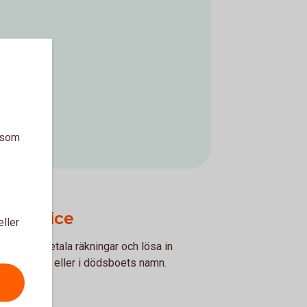
a som
gsservice
eller
jälp att betala räkningar och lösa in
en avlidnes eller i dödsboets namn.