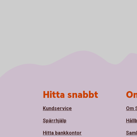
Sidfot
Hitta snabbt
Om
Kundservice
Om S
Spärrhjälp
Håll
Hitta bankkontor
Sam