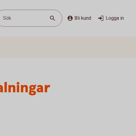
Sök
Bli kund
Logga in
alningar