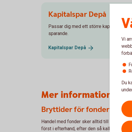
Kapitalspar Depå
V
Passar dig med ett större kapital och som 
sparande.
Vi an
webbp
Kapitalspar
Depå
förbä
F
R
Du ka
under
Mer information
Bryttider för fonder i förs
Handel med fonder sker alltid till okänd kurs
först i efterhand, efter den så kallade brytti