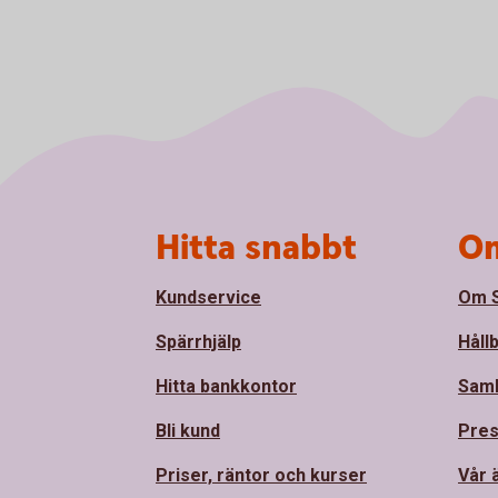
Sidfot
Hitta snabbt
Om
Kundservice
Om S
Spärrhjälp
Håll
Hitta bankkontor
Sam
Bli kund
Pre
Priser, räntor och kurser
Vår 