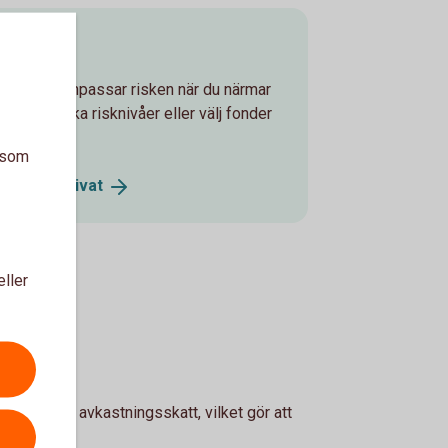
onen
ljer som anpassar risken när du närmar
lan tre olika risknivåer eller välj fonder
a som
onsspar
Privat
eller
man en årlig avkastningsskatt, vilket gör att
vid uttag.