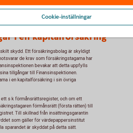
Avkastningsskatt
Cookie-inställningar
ar i en kapitalförsäkring
rskilt skydd. Ett försäkringsbolag är skyldigt
ut motsvarar de krav som försäkringstagarna har
ansinspektionen bevakar att detta uppfylls
na tillgångar till Finansinspektionen.
rna i en kapitalförsäkring i sin övriga
, ett s k förmånsrättsregister, och om ett
äkringstagaren förmånsrätt (första rätten) till
istret. Till skillnad från insättningsgarantin
ddet som gäller för värdepappersinstitut
a sparandet är skyddat på detta sätt.