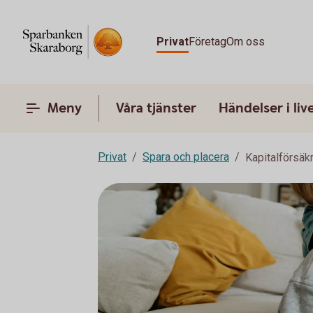
Privat
Företag
Om oss
Meny
Våra tjänster
Händelser i liv
Privat
Spara och placera
Kapitalförsäk