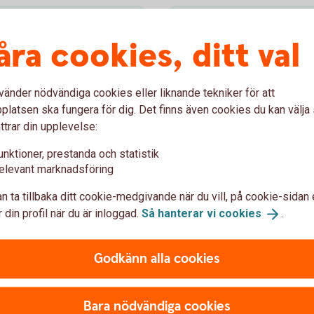
Spara till pensi
åra cookies, ditt val
vill vara aktiv i ditt
Spara bekvämt i fondportfö
dig pensionsåldern. Välj mel
vänder nödvändiga cookies eller liknande tekniker för att
själv.
latsen ska fungera för dig. Det finns även cookies du kan välj
ttrar din upplevelse:
Kapitalförsäkring Pensi
unktioner, prestanda och statistik
elevant marknadsföring
n ta tillbaka ditt cookie-medgivande när du vill, på cookie-sidan 
 din profil när du är inloggad.
Så hanterar vi
cookies
.
äkringar
Avkastningsskatt
Godkänn alla cookies
 (okänt pris). Kursen sätts
I en kapitalförsäkring betalar 
Bara nödvändiga cookies
den.
pengarna är skattade och klara 