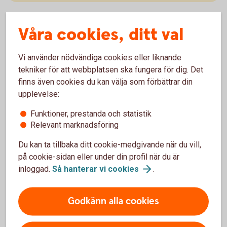
Våra cookies, ditt val
Vi använder nödvändiga cookies eller liknande
Bolag med hög
tekniker för att webbplatsen ska fungera för dig. Det
utdelning
finns även cookies du kan välja som förbättrar din
upplevelse:
Funktioner, prestanda och statistik
Relevant marknadsföring
Du kan ta tillbaka ditt cookie-medgivande när du vill,
Global High Dividend
på cookie-sidan eller under din profil när du är
inloggad.
Så hanterar vi
cookies
.
Global High Dividend är en aktiefond som investerar
i bolag världen över med hög utdelning. Generellt har
Godkänn alla cookies
bolag med en hög direktavkastning en mer mogen
affärsmodell vilket tenderar att ge dem en lägre
riskprofil.