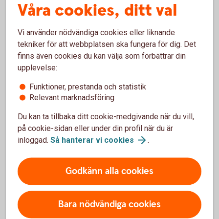
Våra cookies, ditt val
näringsliv.
Vi använder nödvändiga cookies eller liknande
Välkommen att växa i
Skaraborg
tekniker för att webbplatsen ska fungera för dig. Det
finns även cookies du kan välja som förbättrar din
upplevelse:
Funktioner, prestanda och statistik
Relevant marknadsföring
Du kan ta tillbaka ditt cookie-medgivande när du vill,
på cookie-sidan eller under din profil när du är
inloggad.
Så hanterar vi
cookies
.
Godkänn alla cookies
Young adults charging an electric car after soccer practice
Sponsring
Bara nödvändiga cookies
Vi har en lång tradition av att vara sponsor till det