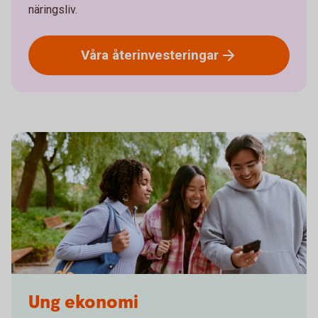
näringsliv.
Våra
återinvesteringar
Young adults laughing at something on a mobile
Ung ekonomi