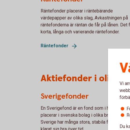
Räntefonder placerar i räntebärande
värdepapper av olika slag, Avkastningen på
räntefonderna är räntan de får på lånen. Det 
korta, långa och varierande räntefonder.
Räntefonder
V
Aktiefonder i olika r
Vi an
webbp
Sverigefonder
förbä
En Sverigefond är en fond som i huvudsak
F
R
placerar i svenska bolag i olika branscher.
Sverige har många stora, stabila företag so
Du ka
klarat sig bra över tid.