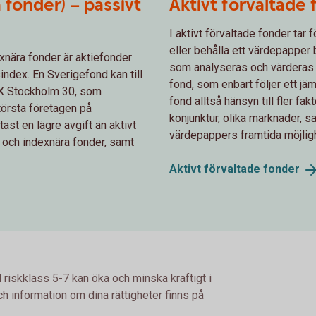
 fonder) – passivt
Aktivt förvaltade
I aktivt förvaltade fonder tar 
eller behålla ett värdepapper
xnära fonder är aktiefonder
som analyseras och värderas. T
ndex. En Sverigefond kan till
fond, som enbart följer ett jäm
MX Stockholm 30, som
fond alltså hänsyn till fler fa
törsta företagen på
konjunktur, olika marknader, s
st en lägre avgift än aktivt
värdepappers framtida möjligh
 och indexnära fonder, samt
Aktivt förvaltade
fonder
 riskklass 5-7 kan öka och minska kraftigt i
h information om dina rättigheter finns på