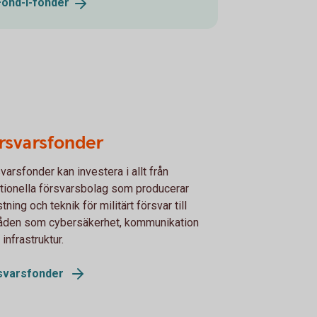
Fond-i-
fonder
rsvarsfonder
varsfonder kan investera i allt från
itionella försvarsbolag som producerar
stning och teknik för militärt försvar till
åden som cybersäkerhet, kommunikation
 infrastruktur.
svarsfonder