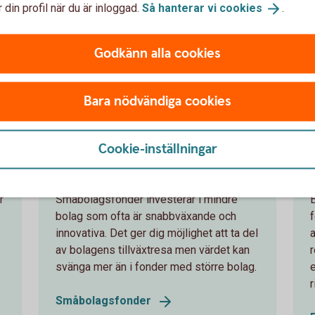
 din profil när du är inloggad.
Så hanterar vi
cookies
.
Europafonder
Glo
Godkänn alla cookies
Bara nödvändiga cookies
agsfonder och fond-i-fond
Cookie-inställningar
Småbolagsfonder
r
Småbolagsfonder investerar i mindre
bolag som ofta är snabbväxande och
f
innovativa. Det ger dig möjlighet att ta del
a
av bolagens tillväxtresa men värdet kan
r
svänga mer än i fonder med större bolag.
Småbolagsfonder