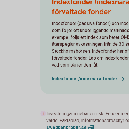
Indexfonder (indexnära
förvaltade fonder
Indexfonder (passiva fonder) och inde
som följer ett underliggande marknadsi
exempel följa ett index som heter O
återspeglar avkastningen från de 30 s
Stockholmsbörsen. Indexfonder har ofta
förvaltade fonder. Läs om indexfonder
vad som skiljer dem åt.
Indexfonder/indexnära
fonder
Investeringar innebär en risk. Fonder med
värde. Faktablad, informationsbroschyr oc
swedbankrobur.
se
.