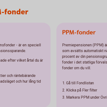
-fonder
PPM-fonder
nsfonder - är en speciell
Premiepensionen (PPM) är
nsionssparande.
som avsätts automatiskt när
procent av din pensionsgr
de efter vilket årtal du är
fonder i det statliga förva
fonder om du vill.
tier och räntebärande
adsläget och hur lång tid
Gå till Fondlistan
Klicka på Fler filter
Markera PPM under Övri