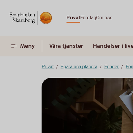
Privat
Företag
Om oss
Meny
Våra tjänster
Händelser i liv
Privat
Spara och placera
Fonder
Fon