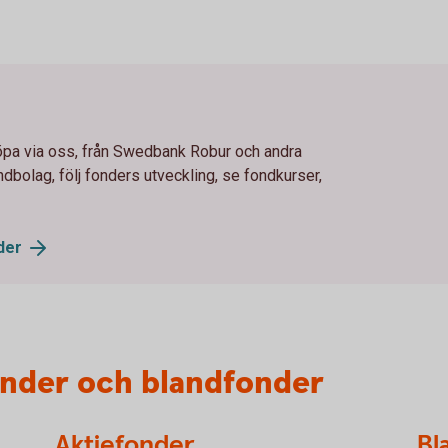
 köpa via oss, från Swedbank Robur och andra
dbolag, följ fonders utveckling, se fondkurser,
der
onder och blandfonder
Aktiefonder
Bl