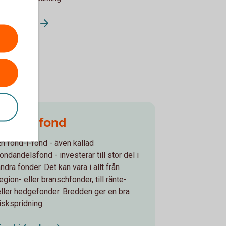
balfonder
Fond-i-fond
En fond-i-fond - även kallad
ondandelsfond - investerar till stor del i
ndra fonder. Det kan vara i allt från
egion- eller branschfonder, till ränte-
eller hedgefonder. Bredden ger en bra
riskspridning.