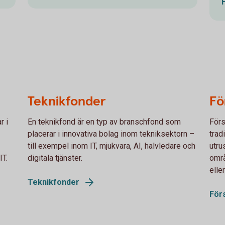
Teknikfonder
Fö
r i
En teknikfond är en typ av branschfond som
Förs
placerar i innovativa bolag inom tekniksektorn –
trad
till exempel inom IT, mjukvara, AI, halvledare och
utru
IT.
digitala tjänster.
omr
eller
Teknikfonder
För