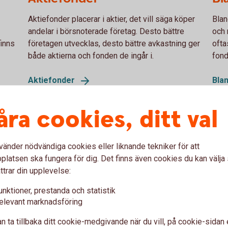
Aktiefonder placerar i aktier, det vill säga köper
Blan
andelar i börsnoterade företag. Desto bättre
och 
finns
företagen utvecklas, desto bättre avkastning ger
ofta
både aktierna och fonden de ingår i.
fond
Aktiefonder
Bla
åra cookies, ditt val
egioner
vänder nödvändiga cookies eller liknande tekniker för att
latsen ska fungera för dig. Det finns även cookies du kan välj
Europafonder
Gl
ttrar din upplevelse:
Europafonder placerar i huvudsak i europeiska
En g
unktioner, prestanda och statistik
elevant marknadsföring
bolag i olika branscher. Europafonder kan
värl
m
investera i många olika branscher och länder
bran
n ta tillbaka ditt cookie-medgivande när du vill, på cookie-sidan 
vilket kan ge fler möjligheter till avkastning.
ekon