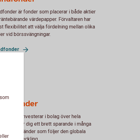
dfonder är fonder som placerar i både aktier
räntebärande värdepapper. Förvaltaren har
st flexibilitet att välja fördelning mellan olika
er vid börssvängningar.
ndfonder
a som
obalfonder
lobalfond investerar i bolag över hela
den. Det ger dig ett brett sparande i många
scher och länder som följer den globala
eller
omins utveckling.