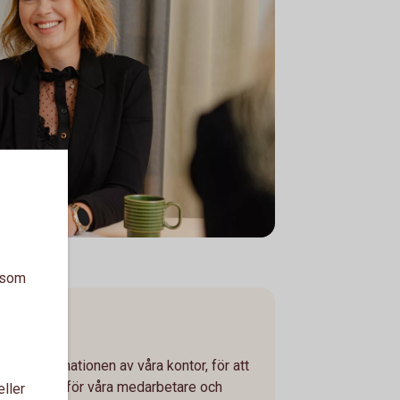
a som
är ombyggnationen av våra kontor, för att
tesplatser för våra medarbetare och
eller