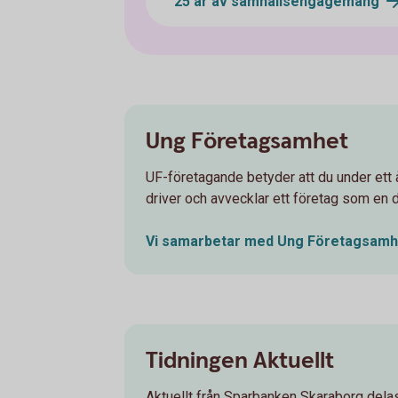
25 år av samhällsengagemang
Ung Företagsamhet
UF-företagande betyder att du under ett å
driver och avvecklar ett företag som en d
Vi samarbetar med Ung
Företagsamh
Tidningen Aktuellt
Aktuellt från Sparbanken Skaraborg delas 