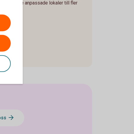
 och bättre anpassade lokaler till fler
ch oss.
oss