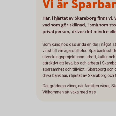
Vi är Sparba
Här, i hjärtat av Skaraborg finns vi
vad som gör skillnad, i små som sto
privatperson, driver det mindre ell
Som kund hos oss är du en del i något stö
vinst till vår ägarstiftelse Sparbankssti
utvecklingsprojekt inom idrott, kultur och
attraktivt att leva, bo och arbeta i Skarab
sparsamhet och tillväxt i Skaraborg och de
driva bank här, i hjärtat av Skaraborg och
Där grödorna växer, när familjen växer, S
Välkommen att växa med oss.