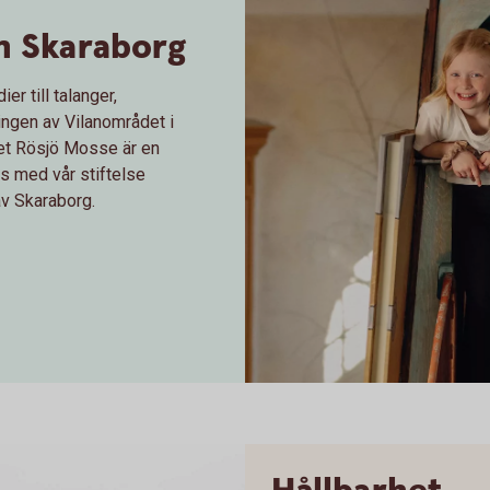
n Skaraborg
r till talanger,
ingen av Vilanområdet i
det Rösjö Mosse är en
ns med vår stiftelse
av Skaraborg.
Sparbanken Skaraborg