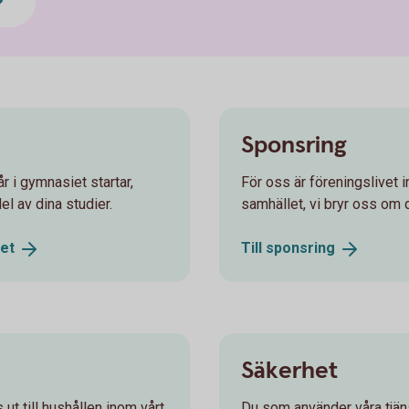
Sponsring
r i gymnasiet startar,
För oss är föreningslivet in
el av dina studier.
samhället, vi bryr oss om 
et
Till
sponsring
Säkerhet
ut till hushållen inom vårt
Du som använder våra tjäns