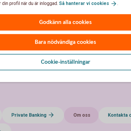
kunder. Med rum för ny teknik
 din profil när du är inloggad.
Så hanterar vi
cookies
.
typer av möten mellan dig o
Godkänn alla cookies
Bara nödvändiga cookies
Välkommen
in
Cookie-inställningar
Private Banking
Om oss
Kontakta 