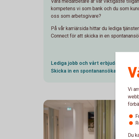
Våra medarbetare är vår viktigaste tillgå
kompetens vi som bank och du som kund 
oss som arbetsgivare?
På vår karriärsida hittar du lediga tjänst
Connect för att skicka in en spontanansö
Lediga jobb och vårt erbjudande till
d
V
Skicka in en
spontanansökan
Vi an
webbp
förbä
F
R
Du ka