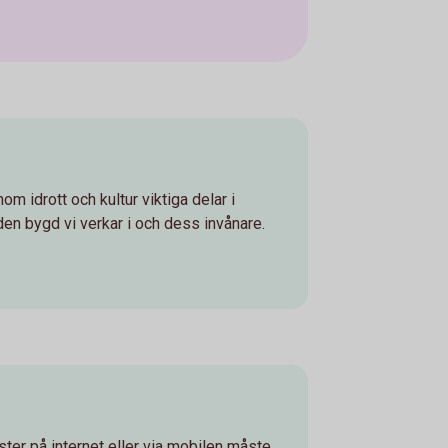
om idrott och kultur viktiga delar i
den bygd vi verkar i och dess invånare.
ter på internet eller via mobilen måste