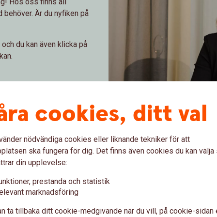
ng! Hos oss finns all
behöver. Är du nyfiken på
er och du kan även klicka på
kan.
ig
åra cookies, ditt val
Sparbanken Skaraborg
vänder nödvändiga cookies eller liknande tekniker för att
latsen ska fungera för dig. Det finns även cookies du kan välj
ttrar din upplevelse:
Våra kontor
unktioner, prestanda och statistik
elevant marknadsföring
En av våra större satsningar 
göra dom till de bästa av mö
n ta tillbaka ditt cookie-medgivande när du vill, på cookie-sidan 