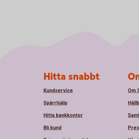
Sidfot
Hitta snabbt
Om
Kundservice
Om S
Spärrhjälp
Håll
Hitta bankkontor
Sam
Bli kund
Pre