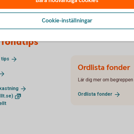
Bara nödvändiga cookies
Cookie-inställningar
 fondtips
h
tips
Ordlista fonder
Lär dig mer om begreppen
kastning
Ordlista
fonder
lt.se)
llt