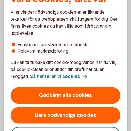
Det handlar bland annat om styrelsens ansvar
Vi använder nödvändiga cookies eller liknande
och sammansättning, ledning och företagskultur,
tekniker för att webbplatsen ska fungera för dig. Det
ersättning till ledning och anställda.
finns även cookies du kan välja som förbättrar din
Andra delar är riskhantering, efterlevnad och
upplevelse:
transparens av skatteregler, samt bekämpning av
korruption och mutor.
Funktioner, prestanda och statistik
Relevant marknadsföring
Du kan ta tillbaka ditt cookie-medgivande när du vill,
på cookie-sidan eller under din profil när du är
inloggad.
Så hanterar vi
cookies
.
Så jobbar vi med ESG
Godkänn alla cookies
Miljö (E)
Vid en analys av hur ett bolags verksamhet
Bara nödvändiga cookies
påverkar miljön så tittar man på flera aspekter. Vi
har ett stort ansvar när det gäller att hjälpa dig