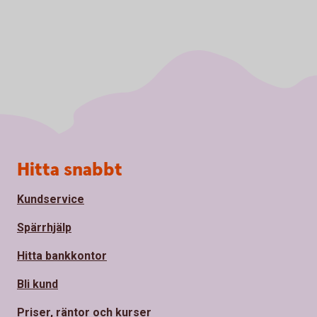
Sidfot
Hitta snabbt
Kundservice
Spärrhjälp
Hitta bankkontor
Bli kund
Priser, räntor och kurser