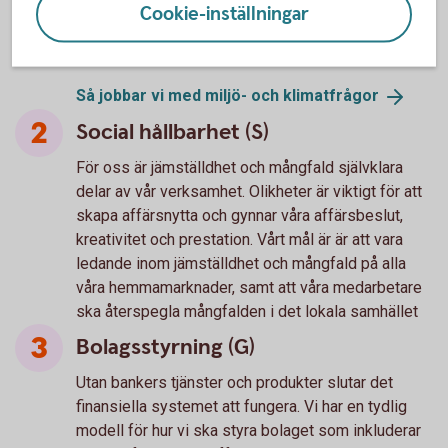
flytta dina pengar till mer hållbara alternativ, samt
Cookie-inställningar
högt ställda klimatmål utifrån investeringar och
utlåning.
Så jobbar vi med miljö- och
klimatfrågor
Social hållbarhet (S)
För oss är jämställdhet och mångfald självklara
delar av vår verksamhet. Olikheter är viktigt för att
skapa affärsnytta och gynnar våra affärsbeslut,
kreativitet och prestation. Vårt mål är är att vara
ledande inom jämställdhet och mångfald på alla
våra hemmamarknader, samt att våra medarbetare
ska återspegla mångfalden i det lokala samhället
Bolagsstyrning (G)
Utan bankers tjänster och produkter slutar det
finansiella systemet att fungera. Vi har en tydlig
modell för hur vi ska styra bolaget som inkluderar