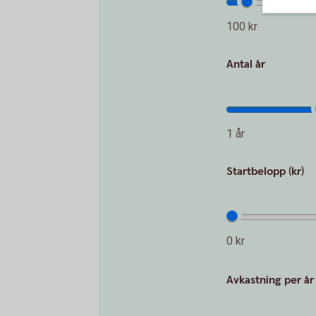
100 kr
Antal år
1 år
Startbelopp (kr)
0 kr
Avkastning per år