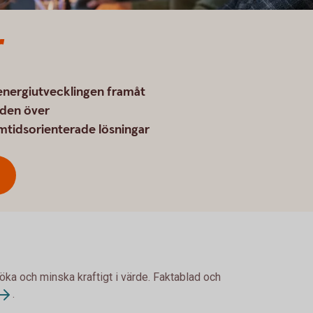
r
 energiutvecklingen framåt
lden över
amtidsorienterade lösningar
 öka och minska kraftigt i värde. Faktablad och
.