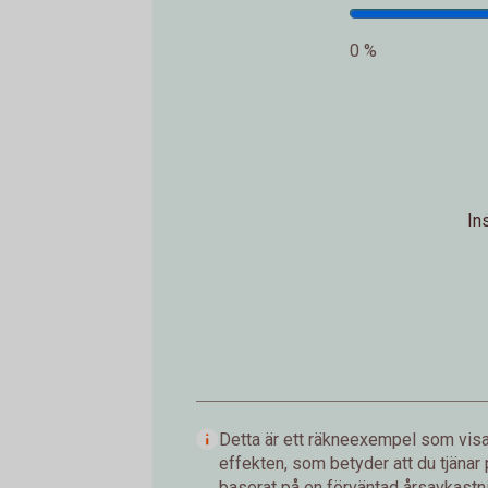
0 %
In
Detta är ett räkneexempel som visar
effekten, som betyder att du tjänar
baserat på en förväntad årsavkastnin