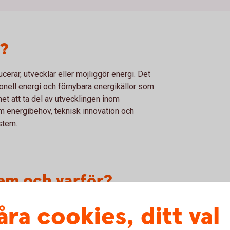
d?
erar, utvecklar eller möjliggör energi. Det
nell energi och förnybara energikällor som
het att ta del av utvecklingen inom
m energibehov, teknisk innovation och
stem.
vem och varför?
åra cookies, ditt val
Fördelar
At