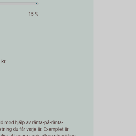
15 %
kr.
d med hjälp av ränta-på-ränta-
ning du får varje år. Exemplet är
jer att spara i och vilken utveckling