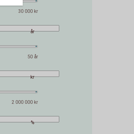
30 000 kr
år
50 år
kr
2 000 000 kr
%