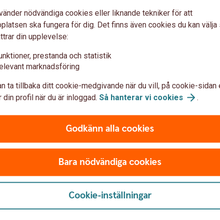
a i
Energisektorn är grundläggande för ekonomin
Utve
vänder nödvändiga cookies eller liknande tekniker för att
ett
och spelar en viktig roll i den globala
myck
latsen ska fungera för dig. Det finns även cookies du kan välj
omställningen. Genom energifonder får du
glob
ttrar din upplevelse:
möjlighet att ta del av tillväxt kopplad till
det 
edd
teknikutveckling, ökande energibehov och
över
unktioner, prestanda och statistik
investeringar i mer hållbara energilösningar.
plan
elevant marknadsföring
n ta tillbaka ditt cookie-medgivande när du vill, på cookie-sidan 
 din profil när du är inloggad.
Så hanterar vi
cookies
.
Godkänn alla cookies
Månadsspara i fonder
Bara nödvändiga cookies
drig försent att börja spara. Även en liten summa kan växa
(kr)
Cookie-inställningar