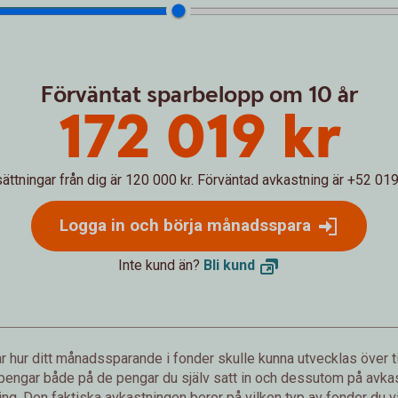
Förväntat sparbelopp om 10 år
172 019 kr
sättningar från dig är 120 000 kr.
Förväntad avkastning är +52 019 
Logga in och börja månadsspara
Inte kund än?
Bli
kund
 hur ditt månadssparande i fonder skulle kunna utvecklas över ti
 pengar både på de pengar du själv satt in och dessutom på avkast
g. Den faktiska avkastningen beror på vilken typ av fonder du väl