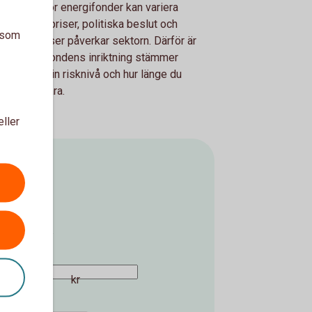
cklingen för energifonder kan variera
et. Energipriser, politiska beslut och
a som
ala händelser påverkar sektorn. Därför är
viktigt att fondens inriktning stämmer
ens med din risknivå och hur länge du
erar att spara.
eller
 över tid.
kr