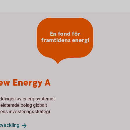
En fond för
framtidens energi
ew Energy A
vecklingen av energisystemet
relaterade bolag globalt
ndens investeringsstrategi
tveckling