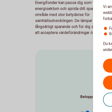
Energifonder kan passa dig som vill invester
Vi an
energisektorn och sprida ditt sparande mot 
webbp
område med stor betydelse för
förbä
samhällsutvecklingen. De lämpar sig för
långsiktigt sparande och för dig som är ber
F
att acceptera värdeförändringar över tid.
R
Du ka
under
Det är al
Belopp per månad 