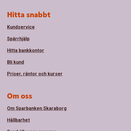
Sidfot
Hitta snabbt
Kundservice
Spärrhjälp
Hitta bankkontor
Bli kund
Priser, räntor och kurser
Om oss
Om Sparbanken Skaraborg
Hållbarhet