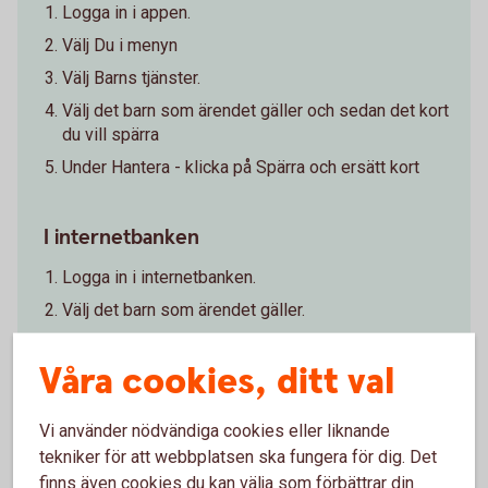
Logga in i appen.
Välj Du i menyn
Välj Barns tjänster.
Välj det barn som ärendet gäller och sedan det kort
du vill spärra
Under Hantera - klicka på Spärra och ersätt kort
I internetbanken
Logga in i internetbanken.
Välj det barn som ärendet gäller.
Klicka på det kort du vill spärra.
Våra cookies, ditt val
Klicka på Spärra och ersätt kort.
Följ instruktionerna.
Vi använder nödvändiga cookies eller liknande
tekniker för att webbplatsen ska fungera för dig. Det
Spärra barns
kort
finns även cookies du kan välja som förbättrar din