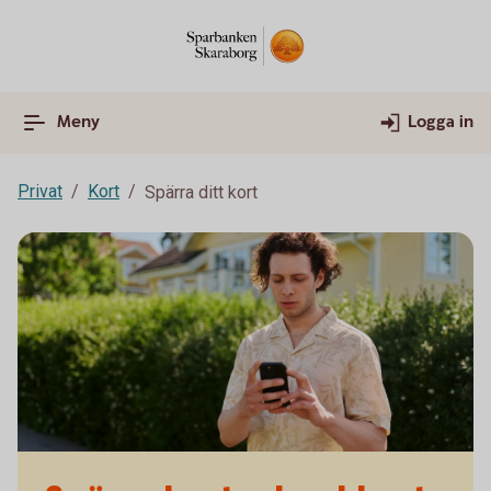
Meny
Logga in
Privat
Kort
Spärra ditt kort