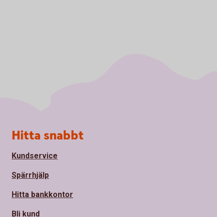
Sidfot
Hitta snabbt
Kundservice
Spärrhjälp
Hitta bankkontor
Bli kund