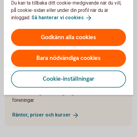
Du kan ta tillbaka ditt cookie-medgivande när du vill,
Lånetjänster
på cookie-sidan eller under din profil när du är
Pensions- och
försäkringstjänster
inloggad.
Så hanterar vi
cookies
.
E-legitimation/
BankID
Avgifter för lån kopplade till din
bostad
Godkänn alla cookies
Bara nödvändiga cookies
Företag – räntor, priser och
kurser
Cookie-inställningar
Räntor, kurser och priser för flera av våra tjänster
som riktar sig till företag, organisationer och
föreningar.
Räntor, priser och
kurser