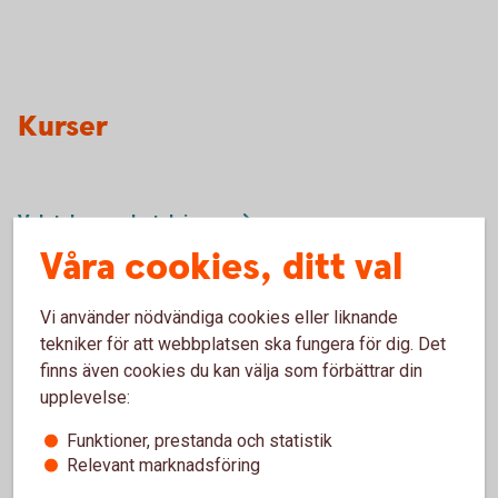
Kurser
Valutakurser
betalningar
Fondkurser
Våra cookies, ditt val
Vi använder nödvändiga cookies eller liknande
Priser
tekniker för att webbplatsen ska fungera för dig. Det
finns även cookies du kan välja som förbättrar din
upplevelse:
Vanliga tjänster på kontor och
online
Funktioner, prestanda och statistik
Relevant marknadsföring
Betalningstjänster
Sparkonton, bankkonton och
placeringstjänster