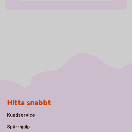
Sidfot
Hitta snabbt
Kundservice
Spärrhjälp