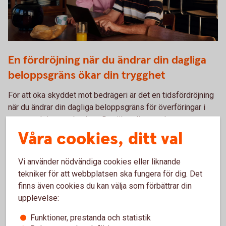
Two persons working together on a laptop
En fördröjning när du ändrar din dagliga
beloppsgräns ökar din trygghet
För att öka skyddet mot bedrägeri är det en tidsfördröjning
när du ändrar din dagliga beloppsgräns för överföringar i
appen och internetbanken. Det ökar din trygghet.
Våra cookies, ditt val
Överföring – så ändrar du
beloppsgräns
Vi använder nödvändiga cookies eller liknande
tekniker för att webbplatsen ska fungera för dig. Det
finns även cookies du kan välja som förbättrar din
upplevelse:
Funktioner, prestanda och statistik