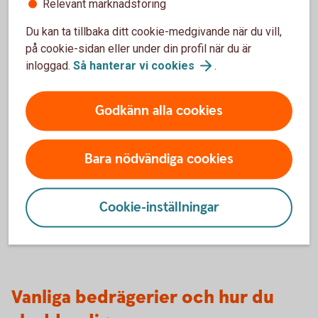
Relevant marknadsföring
Du kan ta tillbaka ditt cookie-medgivande när du vill,
på cookie-sidan eller under din profil när du är
inloggad.
Så hanterar vi
cookies
.
605380961
Sparkonto Plus – ökat skydd mot
Godkänn alla cookies
bedrägerier
Bedragare vill att du agerar snabbt. Med Sparkonto Plus
Bara nödvändiga cookies
skickas pengarna inte direkt vid överföringar i
internetbanken och appen, vilket ger dig tid att tänka efter.
Cookie-inställningar
Sparkonto Plus – läs mer och
öppna
Vanliga bedrägerier och hur du