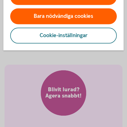
Ditt BankID är bara ditt
Låt ingen annan använda ditt BankID, och använd det
Bara nödvändiga cookies
inte själv på uppmaning av annan.
För bra för att vara sant?
Cookie-inställningar
Låter något för bra för att vara sant? Då är den troligen
det. Tänk till - före!
Blivit lurad?
Agera snabbt!