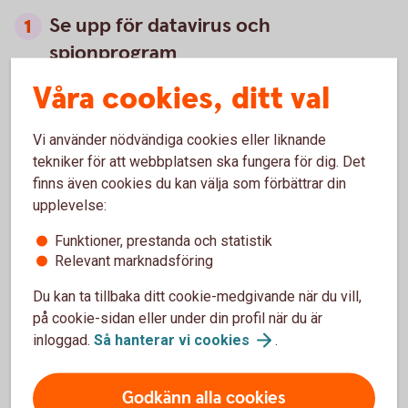
Se upp för datavirus och
spionprogram
Tänk till innan du laddar ner något, klickar på länkar
Våra cookies, ditt val
eller öppnar filer. Du kan få skadlig programvara som
förstör innehållet eller ett spionprogram som ger
Vi använder nödvändiga cookies eller liknande
bedragare tillgång till dina inloggnings- och
tekniker för att webbplatsen ska fungera för dig. Det
kontouppgifter. Prata med en vuxen innan du gör
finns även cookies du kan välja som förbättrar din
något.
upplevelse:
Frågar någon om pengar, konto- eller
Funktioner, prestanda och statistik
kortuppgifter?
Relevant marknadsföring
Berätta alltid för en vuxen om någon frågar om pengar,
Du kan ta tillbaka ditt cookie-medgivande när du vill,
konto- eller kortuppgifter. Dina uppgifter är just dina.
på cookie-sidan eller under din profil när du är
Och fråga alltid innan du köper eller säljer något.
inloggad.
Så hanterar vi
cookies
.
Håll hårt i dina koder och lösenord
Dela aldrig koder, lösenord eller kortuppgifter med
Godkänn alla cookies
andra – hur bra kompisar ni än är.