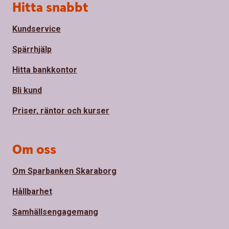
Sidfot
Hitta snabbt
Kundservice
Spärrhjälp
Hitta bankkontor
Bli kund
Priser, räntor och kurser
Om oss
Om Sparbanken Skaraborg
Hållbarhet
Samhällsengagemang