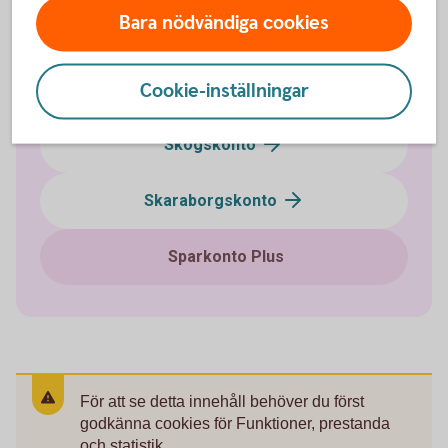
Bara nödvändiga cookies
e-sparkonto
Cookie-inställningar
Framtidskonto
Skogskonto
Skaraborgskonto
Sparkonto Plus
För att se detta innehåll behöver du först
godkänna cookies för Funktioner, prestanda
och statistik.