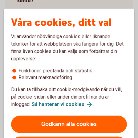
konto?
Kan jag öppna kontot själv?
Våra cookies, ditt val
Kan jag ha stående överföringar till och från
Vi använder nödvändiga cookies eller liknande
kontot?
tekniker för att webbplatsen ska fungera för dig. Det
finns även cookies du kan välja som förbättrar din
Går det att ha ett gemensamt konto?
upplevelse:
Funktioner, prestanda och statistik
Relevant marknadsföring
Du kan ta tillbaka ditt cookie-medgivande när du vill,
på cookie-sidan eller under din profil när du är
inloggad.
Så hanterar vi
cookies
.
Sparkonton
Godkänn alla cookies
Fasträntekonto