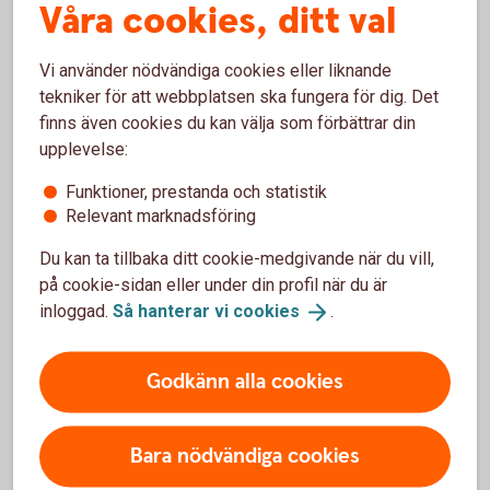
Våra cookies, ditt val
Oväntad kontakt
Oväntade kontakter som ser ut att komma från
Vi använder nödvändiga cookies eller liknande
välkända företag, myndigheter eller någon du
tekniker för att webbplatsen ska fungera för dig. Det
känner är ett vanligt försök att lura dig. Bedragare
finns även cookies du kan välja som förbättrar din
använder falska avsändare för att skapa
upplevelse:
trovärdighet och övertyga dig.
Funktioner, prestanda och statistik
Tips!
Agera aldrig snabbt, ta dig tid, tänk efter och
Relevant marknadsföring
kontrollera avsändaren.
Du kan ta tillbaka ditt cookie-medgivande när du vill,
Det är bråttom
på cookie-sidan eller under din profil när du är
inloggad.
Så hanterar vi
cookies
.
Stress och rädsla är ett sätt att få dig att fatta
ogenomtänkta beslut och göra det bedragaren vill,
utan att tänka efter. Det kan handla om att ett lån
Godkänn alla cookies
ska ha tagits i ditt namn eller att pengar är på väg
att lämna ditt konto.
Bara nödvändiga cookies
Tips!
Kontrollera alltid informationen du får. Använd
ett telefonnummer som du själv sökt fram från