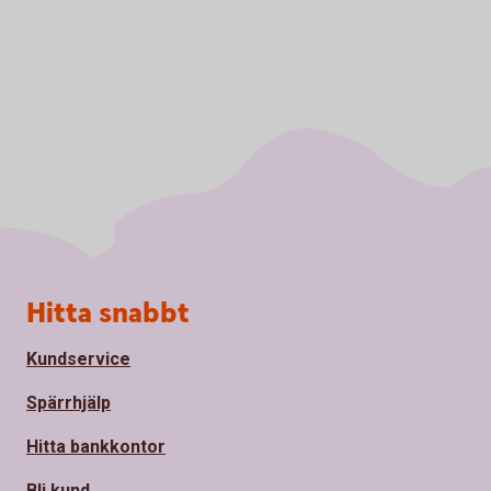
Sidfot
Hitta snabbt
Kundservice
Spärrhjälp
Hitta bankkontor
Bli kund