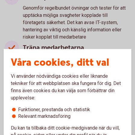
Genomför regelbundet övningar och tester för att
upptäcka möjliga svagheter kopplade till
företagets säkerhet. Det kan avse IT-system,
hantering av viktig och känslig information eller
risker kopplat till medarbetare
Träna medarbetarna
Utbilda dina medarbetare regelbundet i era
Våra cookies, ditt val
kontrollprocesser. Både för att alla ska veta hur de
ska agera i vissa situationer, och risker de bör vara
Vi använder nödvändiga cookies eller liknande
extra uppmärksamma på. Särskilt om de innehar
tekniker för att webbplatsen ska fungera för dig. Det
känsliga positioner med större befogenhet. Till
finns även cookies du kan välja som förbättrar din
exempel Ekonomi- eller IT-personal.
upplevelse:
Om det ändå händer - spara
Funktioner, prestanda och statistik
underlag
Relevant marknadsföring
Om företaget trots allt blir utsatt, kontakta
Du kan ta tillbaka ditt cookie-medgivande när du vill,
omgående banken och informera vad som hänt.
på cookie-sidan eller under din profil när du är