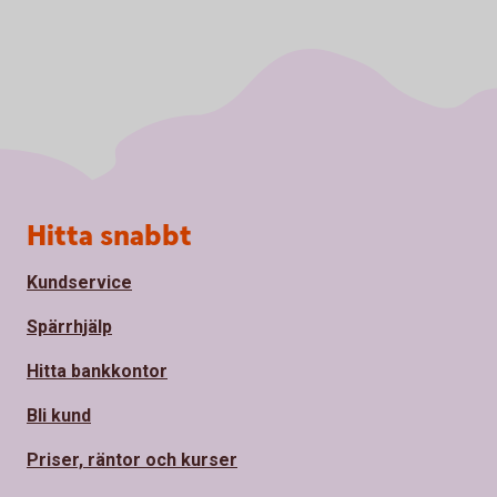
Sidfot
Hitta snabbt
Kundservice
Spärrhjälp
Hitta bankkontor
Bli kund
Priser, räntor och kurser