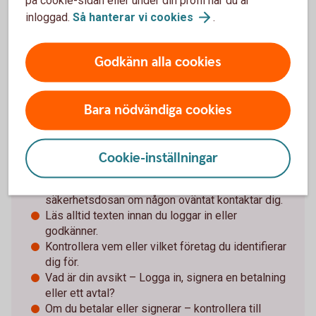
Särskilt om det försvunnit pengar. Spara och
inloggad.
Så hanterar vi
cookies
.
dokumentera så mycket information som möjligt
för att kunna överlämna till brottsutredande
Godkänn alla cookies
myndigheter i jakten på förövarna.
Bara nödvändiga cookies
Tips för Mobilt BankID och
säkerhetsdosan
Cookie-inställningar
Använd aldrig e-legitimation (Mobilt BankID) eller
säkerhetsdosan om någon oväntat kontaktar dig.
Läs alltid texten innan du loggar in eller
godkänner.
Kontrollera vem eller vilket företag du identifierar
dig för.
Vad är din avsikt – Logga in, signera en betalning
eller ett avtal?
Om du betalar eller signerar – kontrollera till