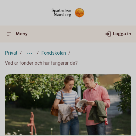
Meny
Logga in
Privat
Fondskolan
Vad är fonder och hur fungerar de?