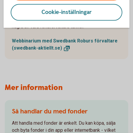
Cookie-inställningar
Fondförvaltarna är nyckelpersoner när det gäller att
få dina fonder att växa och frodas. Ta del av hur
några av våra fondförvaltare tänker.
Webbinarium med Swedbank Roburs förvaltare
(swedbank-aktiellt.se)
Mer information
Så handlar du med fonder
Att handla med fonder är enkelt. Du kan köpa, sälja
och byta fonder i din app eller internetbank - vilket