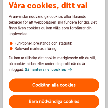
Du hittar alla fonderna, och aktuella kurser, i
Våra cookies, ditt val
Fondlistan.
Vi använder nödvändiga cookies eller liknande
Fondlistan
tekniker för att webbplatsen ska fungera för dig. Det
Swedbank Robur
(swedbankrobur.se)
finns även cookies du kan välja som förbättrar din
upplevelse:
Funktioner, prestanda och statistik
Relevant marknadsföring
Du kan ta tillbaka ditt cookie-medgivande när du vill,
på cookie-sidan eller under din profil när du är
inloggad.
Så hanterar vi
cookies
.
Tips!
Godkänn alla cookies
Bara nödvändiga cookies
Hur tänker en fondförvaltare?