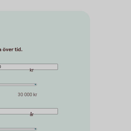
 över tid.
kr
30 000 kr
år