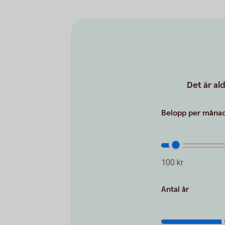
Det är al
Belopp per månad 
100 kr
Antal år