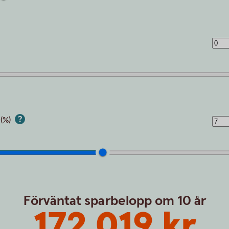
 (%)
Förväntat sparbelopp om 10 år
172 019 kr