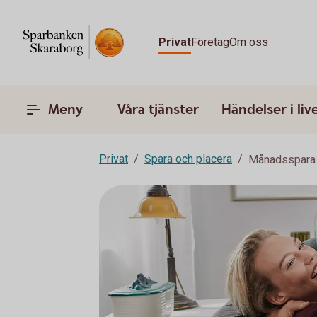
Privat
Företag
Om oss
Meny
Våra tjänster
Händelser i liv
Privat
Spara och placera
Månadsspara