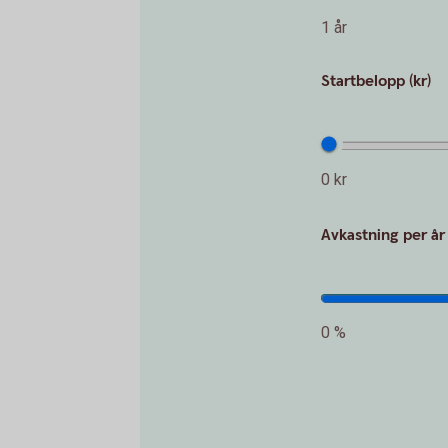
1 år
Startbelopp (kr)
0 kr
Avkastning per år
0 %