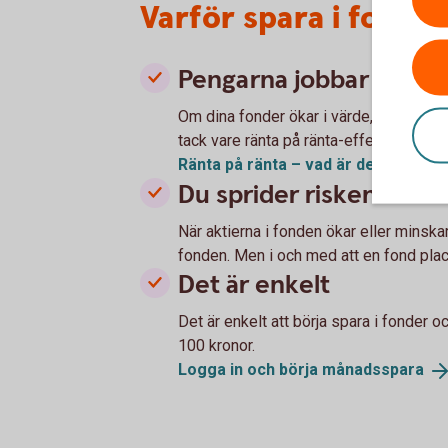
Varför spara i fonde
Pengarna jobbar för di
Om dina fonder ökar i värde, växer din
tack vare ränta på ränta-effekten.
Ränta på ränta – vad är
det?
Du sprider risken
När aktierna i fonden ökar eller minska
fonden. Men i och med att en fond place
Det är enkelt
Det är enkelt att börja spara i fonder 
100 kronor.
Logga in och börja
månadsspara