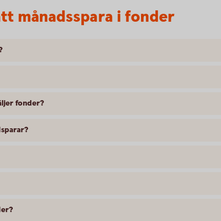
tt månadsspara i fonder
?
äljer fonder?
ndsparar?
der?