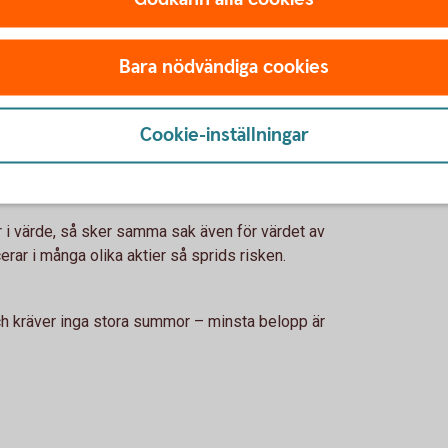
r?
Bara nödvändiga cookies
g
a pengar över tid snabbare och snabbare. Detta är
Cookie-inställningar
r i värde, så sker samma sak även för värdet av
rar i många olika aktier så sprids risken.
och kräver inga stora summor – minsta belopp är