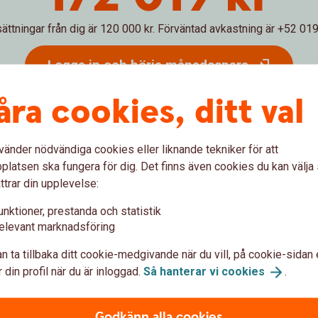
sättningar från dig är 120 000 kr.
Förväntad avkastning är +52 019 
Logga in och börja månadsspara
åra cookies, ditt val
Inte kund än?
Bli
kund
vänder nödvändiga cookies eller liknande tekniker för att
latsen ska fungera för dig. Det finns även cookies du kan välj
 hur ditt månadssparande i fonder skulle kunna utvecklas över ti
ttrar din upplevelse:
 pengar både på de pengar du själv satt in och dessutom på avkast
g. Den faktiska avkastningen beror på vilken typ av fonder du väl
unktioner, prestanda och statistik
och lägre än i exemplet. Vi har inte tagit hänsyn till skatter, avgift
elevant marknadsföring
n ta tillbaka ditt cookie-medgivande när du vill, på cookie-sidan 
 din profil när du är inloggad.
Så hanterar vi
cookies
.
Godkänn alla cookies