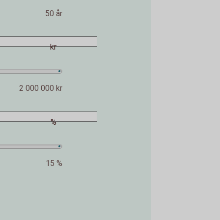
50 år
kr
2 000 000 kr
%
15 %