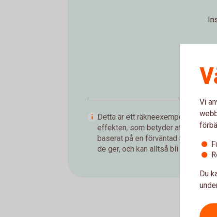
In
V
Vi an
webbp
Detta är ett räkneexempel som visar
förbä
effekten, som betyder att du tjänar
baserat på en förväntad årsavkastnin
F
de ger, och kan alltså bli både högre 
R
Du ka
under