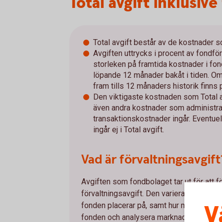
Total avgift inklusive
Total avgift består av de kostnader s
Avgiften uttrycks i procent av fondf
storleken på framtida kostnader i fo
löpande 12 månader bakåt i tiden. Om
fram tills 12 månaders historik finns 
Den viktigaste kostnaden som Total a
även andra kostnader som administrat
transaktionskostnader ingår. Eventue
ingår ej i Total avgift.
Vad är förvaltningsavgift
Avgiften som fondbolaget tar ut för att f
förvaltningsavgift. Den varierar mellan 
V
fonden placerar på, samt hur mycket arbet
fonden och analysera marknaden.