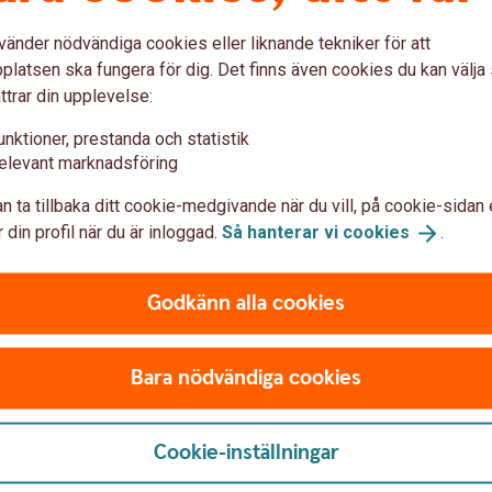
vänder nödvändiga cookies eller liknande tekniker för att
latsen ska fungera för dig. Det finns även cookies du kan välj
ttrar din upplevelse:
r, teckningsavgift och
unktioner, prestanda och statistik
elevant marknadsföring
ft
n ta tillbaka ditt cookie-medgivande när du vill, på cookie-sidan 
 din profil när du är inloggad.
Så hanterar vi
cookies
.
vgiften, inklusive förvaltningsavgiften, andra
 transaktionskostnader/courtage,
rade avgifter.
Godkänn alla cookies
Bara nödvändiga cookies
Cookie-inställningar