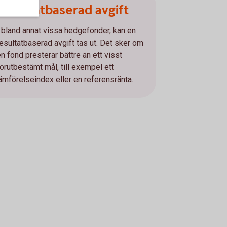
Resultatbaserad avgift
I bland annat vissa hedgefonder, kan en
resultatbaserad avgift tas ut. Det sker om
en fond presterar bättre än ett visst
förutbestämt mål, till exempel ett
jämförelseindex eller en referensränta.