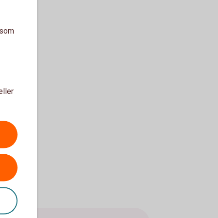
a som
eller