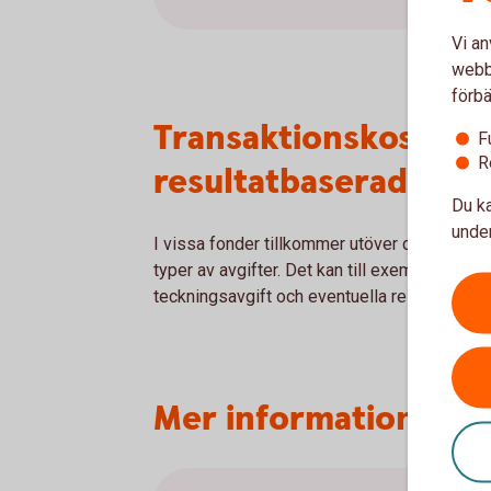
Vi an
webbp
förbä
Transaktionskostnade
F
R
resultatbaserad avgi
Du ka
under
I vissa fonder tillkommer utöver den årliga a
typer av avgifter. Det kan till exempel gälla
teckningsavgift och eventuella resultatbase
Mer information