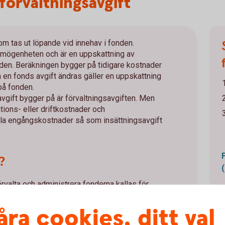
 förvaltningsavgift
om tas ut löpande vid innehav i fonden.
örmögenheten och är en uppskattning av
nden. Beräkningen bygger på tidigare kostnader
 en fonds avgift ändras gäller en uppskattning
på fonden.
vgift bygger på är förvaltningsavgiften. Men
ions- eller driftkostnader och
lla engångskostnader så som insättningsavgift
?
örvalta och administrera fonderna kallas för
olika fonder beroende på vilka marknader som
åra cookies, ditt val
e förvaltaren lägger ner på att administrera