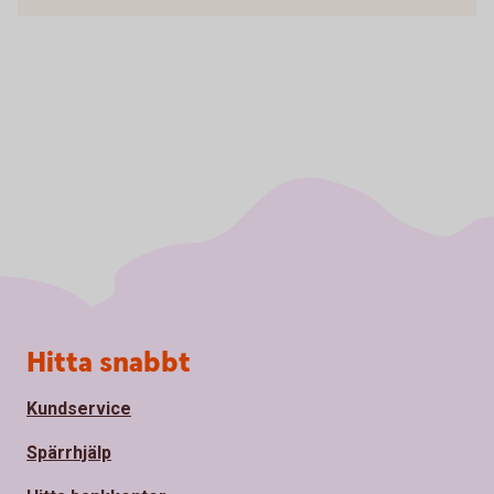
Sidfot
Hitta snabbt
Kundservice
Spärrhjälp