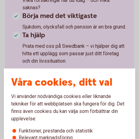
Vilka försäkringar har du idag – och vilka
saknas?
Börja med det viktigaste
Sjukdom, olycksfall och pension är en bra grund.
Ta hjälp
Prata med oss på Swedbank – vi hjälper dig att
hitta ett upplägg som passar just ditt företag
och din livssituation.
Våra cookies, ditt val
Vi använder nödvändiga cookies eller liknande
Tjänstepension och
tekniker för att webbplatsen ska fungera för dig. Det
trygghetsförsäkringar till företaget
finns även cookies du kan välja som förbättrar din
upplevelse:
Se till att ta hand om dig själv och dina anställda.
Funktioner, prestanda och statistik
Relevant marknadsföring
Pensions- och försäkringslösningar
företag