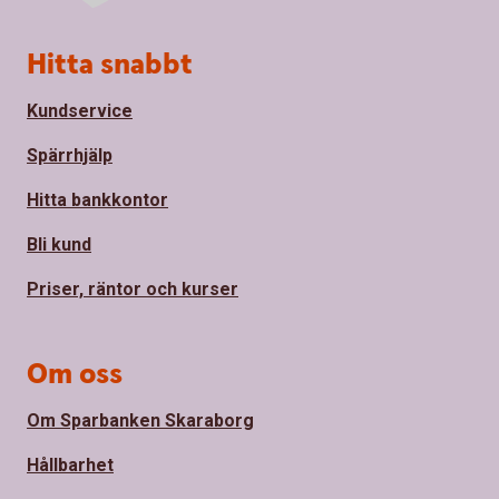
Sidfot
Hitta snabbt
Kundservice
Spärrhjälp
Hitta bankkontor
Bli kund
Priser, räntor och kurser
Om oss
Om Sparbanken Skaraborg
Hållbarhet