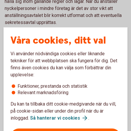
hålla sig inom gällande regler och lagar. När du anställer
nyckelpersoner i mindre företag är det av stor vikt att
anställningsavtalet blir korrekt utformat och att eventuella
sekretessavtal upprättas.
Våra cookies, ditt val
Vd-avtal – klargör vd:ns roll
Vi använder nödvändiga cookies eller liknande
Vd-rollen omfattas normalt inte av vare sig LAS eller
tekniker för att webbplatsen ska fungera för dig. Det
kollektivavtal och det är därför upp till parterna att avtala om
finns även cookies du kan välja som förbättrar din
villkoren. Klargör vd:ns skyldigheter gentemot bolagets
upplevelse:
styrelse och andra eventuella åtaganden i ett skriftligt vd-
Funktioner, prestanda och statistik
avtal.
Relevant marknadsföring
Du kan ta tillbaka ditt cookie-medgivande när du vill,
Konsultavtal – ta in konsult
på cookie-sidan eller under din profil när du är
inloggad.
Så hanterar vi
cookies
.
För företag som använder konsulter är det viktigt för både