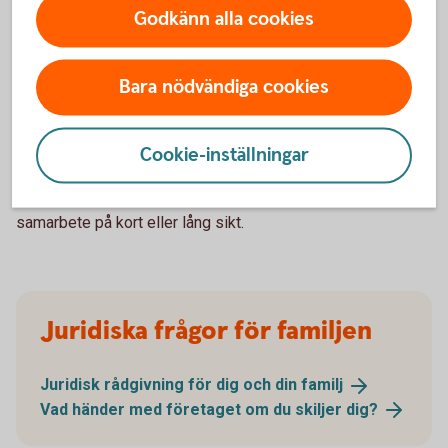
er och konsulten att skriva konsultavtal som reglerar
Godkänn alla cookies
upppdragets omfattning, ersättning och deadlines.
Bara nödvändiga cookies
Samarbetsavtal – få smidiga samarbeten
Ett samarbetsavtal bestämmer förhållandet mellan två eller
Cookie-inställningar
flera separata partners. Du har nytta av ett samarbetsavtal
när du köper eller säljer tjänster och vill reglera ett
samarbete på kort eller lång sikt.
Juridiska frågor för familjen
Juridisk rådgivning för dig och din
familj
Vad händer med företaget om du skiljer
dig?