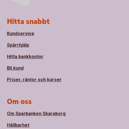
Sidfot
Hitta snabbt
Kundservice
Spärrhjälp
Hitta bankkontor
Bli kund
Priser, räntor och kurser
Om oss
Om Sparbanken Skaraborg
Hållbarhet