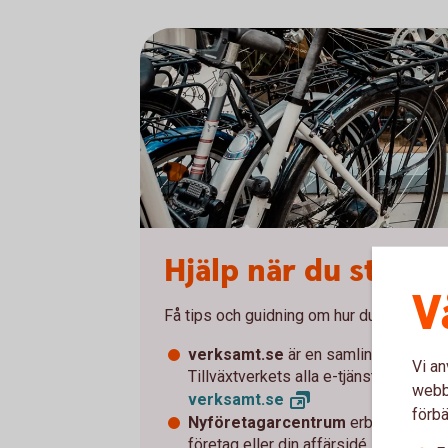
Hjälp när du starta
V
Få tips och guidning om hur du startar och
verksamt.se
är en samlingsplats fö
Vi an
Tillväxtverkets alla e-tjänster.
webbp
verksamt.
se
förbä
Nyföretagarcentrum
erbjuder kostn
företag eller din affärsidé.