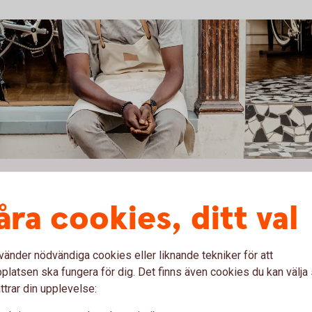
r eget?
åra cookies, ditt val
 driver företag.
r Bolagsverkets, Skatteverkets och
vänder nödvändiga cookies eller liknande tekniker för att
latsen ska fungera för dig. Det finns även cookies du kan välj
ttrar din upplevelse:
adsfri rådgivning när du behöver hjälp med ditt