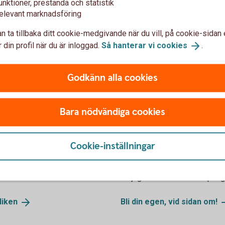
unktioner, prestanda och statistik
elevant marknadsföring
 med lån, riskkapital och affärsutveckling.
n ta tillbaka ditt cookie-medgivande när du vill, på cookie-sidan 
 din profil när du är inloggad.
Så hanterar vi
cookies
.
Godkänn alla cookies
Bara nödvändiga cookies
juridiken?
Bli din egen, vid 
Cookie-inställningar
. Det innebär en trygghet,
Har du en hobby du skulle kunna
en manual för samarbetet. Vi
affärsidé du inte är beredd at
situationer.
möjligheter att få in extrapenga
diken
Bli din egen, vid sidan
om!