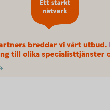
Ett starkt
nätverk
artners breddar vi vårt utbud.
ng till olika specialisttjänste