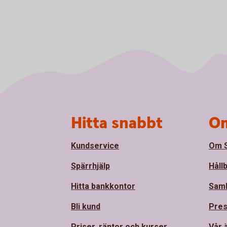
Sidfot
Hitta snabbt
Om
Kundservice
Om S
Spärrhjälp
Håll
Hitta bankkontor
Sam
Bli kund
Pre
Priser, räntor och kurser
Vår 