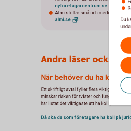
F
nyforetagarcentrum.
se
R
Almi
stöttar små och medelstora bolag
Du ka
almi.
se
under
Andra läser också
När behöver du ha koll på 
Ett skriftligt avtal fyller flera viktiga syften
minskar risken för tvister och fungerar som 
har listat det viktigaste att ha koll på i olika 
Då ska du som företagare ha koll på
juri