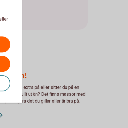
eller
sidan om!
 tjäna lite extra på eller sitter du på en
t satsa på fullt ut än? Det finns massor med
r på att göra det du gillar eller är bra på.