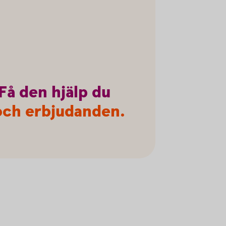
Få
den
hjälp
du
r och erbjudanden.