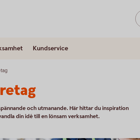
rksamhet
Kundservice
etag
öretag
 spännande och utmanande. Här hittar du inspiration
vandla din idé till en lönsam verksamhet.