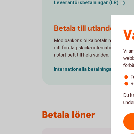
Leverantörsbetalningar
(LB)
Betala till utlandet
V
Med bankens olika betalningskanaler 
ditt företag skicka internationell betal
Vi an
i stort sett till hela världen.
webbp
förbä
Internationella
betalningar
F
R
Du ka
under
Betala löner