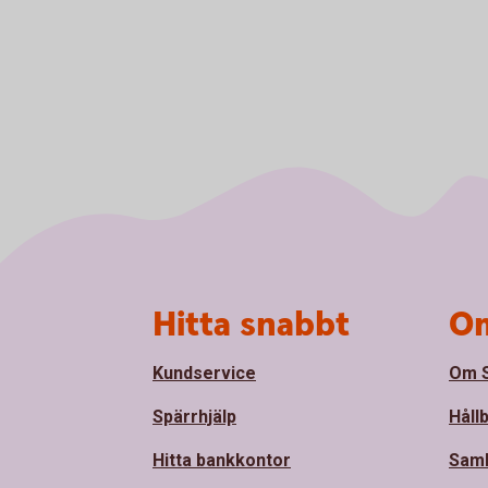
Sidfot
Hitta snabbt
Om
Kundservice
Om S
Spärrhjälp
Håll
Hitta bankkontor
Sam