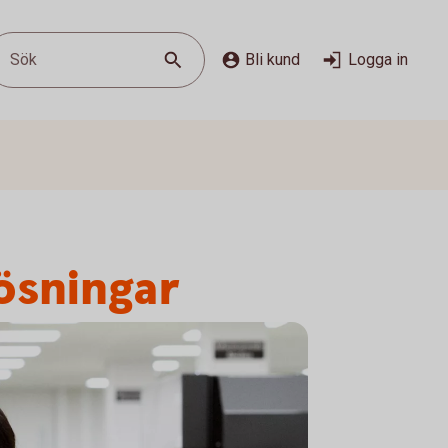
Sök
Bli kund
Logga in
lösningar