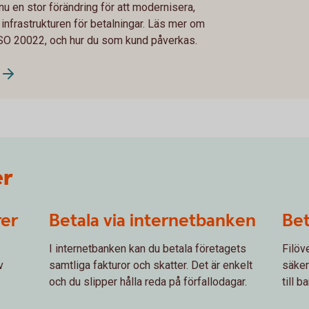
 en stor förändring för att modernisera,
infrastrukturen för betalningar. Läs mer om
ISO 20022, och hur du som kund påverkas.
er
rer
Betala via internetbanken
Bet
I internetbanken kan du betala företagets
Filöv
v
samtliga fakturor och skatter. Det är enkelt
säker
och du slipper hålla reda på förfallodagar.
till b