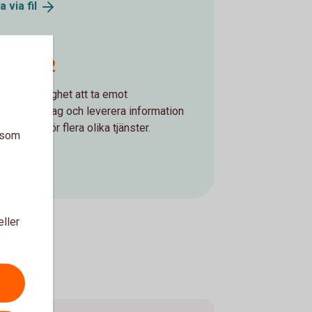
la via
fil
O20022
bjuder möjlighet att ta emot
ningsuppdrag och leverera information
åra kunder för flera olika tjänster.
a som
0022
eller