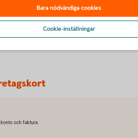
ningar
Bara nödvändiga cookies
 för dig som arbetsgivare som för de anställda. Vi
 anställda.
Cookie-inställningar
retagskort
 konto och faktura.