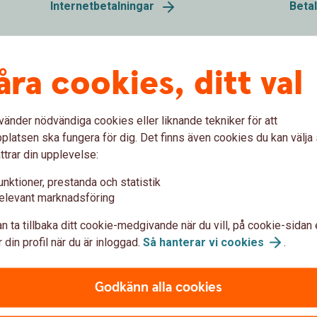
Internetbetalningar
Beta
Ta emot e-faktura
IS
åra cookies, ditt val
kan
Tar ditt företag emot många
Vi er
ningar
leverantörsfakturor? Ta hjälp av banken för
betal
vänder nödvändiga cookies eller liknande tekniker för att
att ta emot fakturorna elektroniskt.
till v
latsen ska fungera för dig. Det finns även cookies du kan välj
ttrar din upplevelse:
Ta emot e-fakturor i
affärssystem
ISO2
unktioner, prestanda och statistik
elevant marknadsföring
n ta tillbaka ditt cookie-medgivande när du vill, på cookie-sidan 
 din profil när du är inloggad.
Så hanterar vi
cookies
.
Godkänn alla cookies