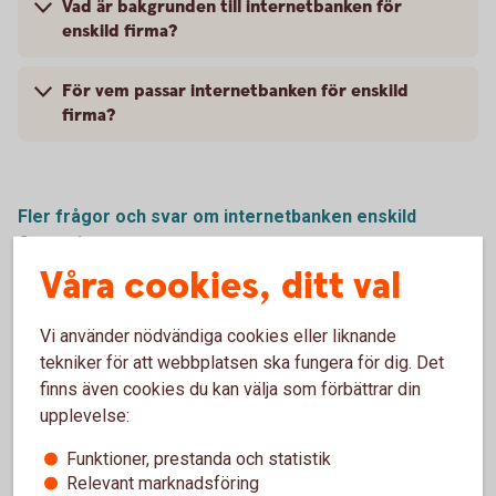
Vad är bakgrunden till internetbanken för
enskild firma?
För vem passar internetbanken för enskild
firma?
Fler frågor och svar om internetbanken enskild
firma
Våra cookies, ditt val
Vi använder nödvändiga cookies eller liknande
Internetbanken för enskild
tekniker för att webbplatsen ska fungera för dig. Det
finns även cookies du kan välja som förbättrar din
firma
upplevelse:
Ring 0511-280 00 och skaffa internetbanken
Funktioner, prestanda och statistik
firma
Relevant marknadsföring