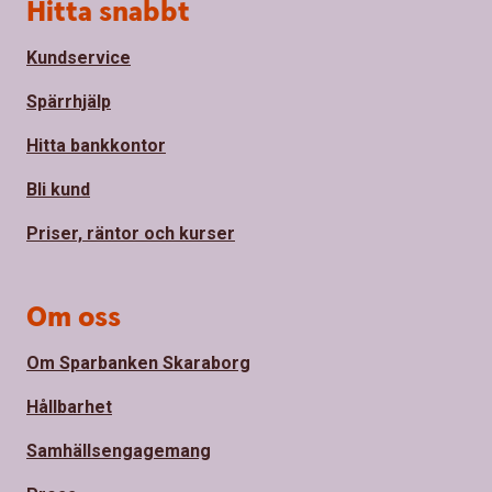
Sidfot
Hitta snabbt
Kundservice
Spärrhjälp
Hitta bankkontor
Bli kund
Priser, räntor och kurser
Om oss
Om Sparbanken Skaraborg
Hållbarhet
Samhällsengagemang