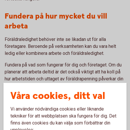
Fundera på hur mycket du vill
arbeta
Föräldraledighet behöver inte se likadan ut för alla
företagare. Beroende på verksamheten kan du vara helt
ledig eller kombinera arbete och föräldraledighet.
Fundera på vad som fungerar för dig och företaget. Om du
planerar att arbeta deltid är det också viktigt att ha koll på
hur arbetstiden och uttaget av föräldrapenning påverkar din
SGI.
Våra cookies, ditt val
Aktuella regler och villkor hittar du hos Försäkringskassan.
Vi använder nödvändiga cookies eller liknande
Gör en plan för det oväntade
tekniker för att webbplatsen ska fungera för dig. Det
finns även cookies du kan välja som förbättrar din
Även en genomtänkt plan kan behöva ändras. En viktig kund
upplevelse: