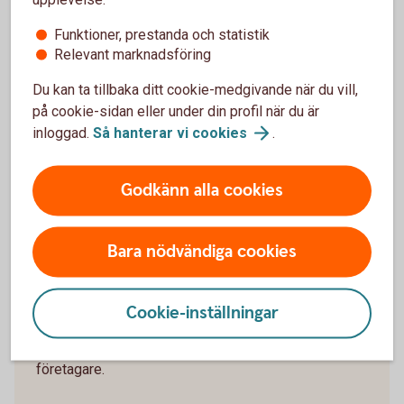
kan försvinna, en medarbetare kan sluta eller du kanske vill
Funktioner, prestanda och statistik
vara ledig längre än du först tänkt.
Relevant marknadsföring
Fundera därför på vad företaget är mest beroende av och
Du kan ta tillbaka ditt cookie-medgivande när du vill,
vad du kan göra om förutsättningarna förändras. En
på cookie-sidan eller under din profil när du är
ekonomisk buffert och en tydlig plan för vem som kan ta
inloggad.
Så hanterar vi
cookies
.
ansvar i verksamheten kan ge större handlingsutrymme.
Godkänn alla cookies
Föräldrapenning för dig som
Bara nödvändiga cookies
företagare
Vill du veta mer om vad som gäller för just dig? Hos
Cookie-inställningar
Verksamt och Försäkringskassan hittar du aktuell
information om föräldrapenning, SGI och regler för
företagare.