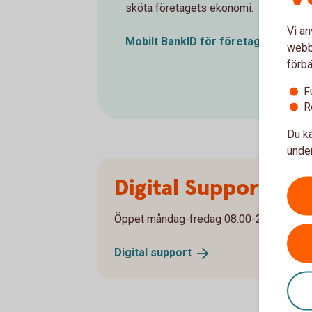
sköta företagets ekonomi.
Vi an
Mobilt BankID för
företag
webbp
förbä
F
R
Du ka
under
Digital Support
Öppet måndag-fredag 08.00-20.00, lörda
Digital
support