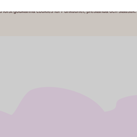
u först godkänna cookies för Funktioner, prestanda och statistik.