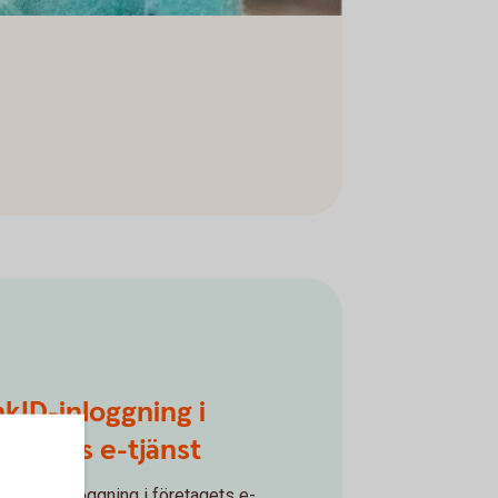
kID-inloggning i
etagets e-tjänst
ankID-inloggning i företagets e-