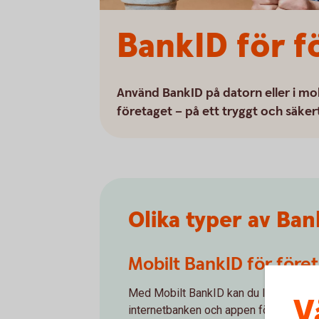
BankID för f
Använd BankID på datorn eller i mob
företaget – på ett tryggt och säkert
Olika typer av Ban
Mobilt BankID för före
Med Mobilt BankID kan du logga in i
V
internetbanken och appen för företag 