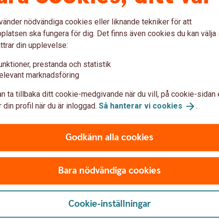
på datorn eller på kort – med BankID på
tjäns
vänder nödvändiga cookies eller liknande tekniker för att
kort och BankID på fil.
skriv
latsen ska fungera för dig. Det finns även cookies du kan välj
ttrar din upplevelse:
BankID på kort och fil för
företag
Bank
e-tjä
unktioner, prestanda och statistik
elevant marknadsföring
n ta tillbaka ditt cookie-medgivande när du vill, på cookie-sidan 
 din profil när du är inloggad.
Så hanterar vi
cookies
.
Godkänn alla cookies
g-söndag 08.00-18.00 (stängt storhelger)
Bara nödvändiga cookies
Cookie-inställningar