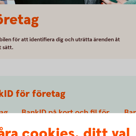
öretag
ilen för att identifiera dig och uträtta ärenden åt
 sätt.
kID för företag
tag
BankID på kort och fil för
Ban
företag
för
åra cookies, ditt val
och
Sköt företagets ärenden tryggt och säkert
Med B