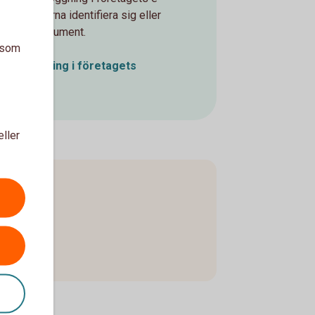
t kan kunderna identifiera sig eller
a under dokument.
a som
ID-inloggning i företagets
nst
eller