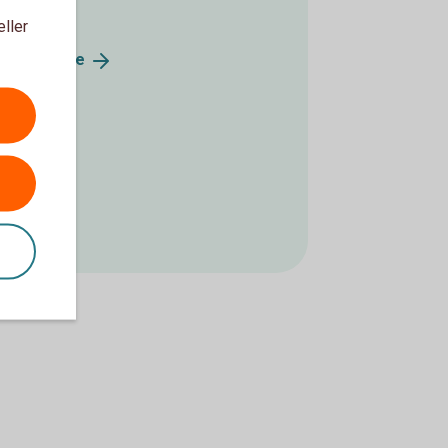
eller
wedbank.
se
t 12–13).