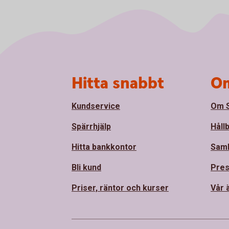
Sidfot
Hitta snabbt
Om
Kundservice
Om S
Spärrhjälp
Håll
Hitta bankkontor
Sam
Bli kund
Pre
Priser, räntor och kurser
Vår 