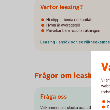
Varför leasing?
Ni slipper binda ert kapital
Hyran är avdragsgill
Påverkar bara resultaträkningen
Leasing - ansök och se
räkneexempe
V
Frågor om leasing oc
Vi an
webbp
förbä
Fråga oss
F
R
Välkommen att skicka oss ett meddelande