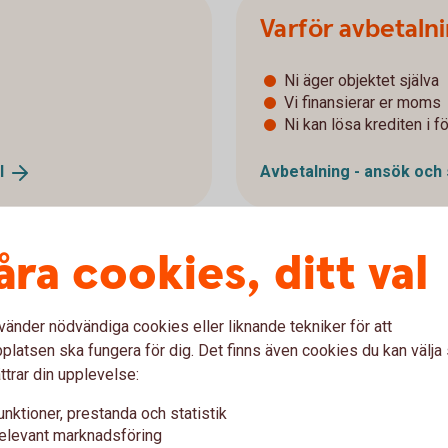
Varför avbetaln
Ni äger objektet själva
Vi finansierar er moms
Ni kan lösa krediten i fö
l
Avbetalning - ansök och
åra cookies, ditt val
h avbetalning?
vänder nödvändiga cookies eller liknande tekniker för att
latsen ska fungera för dig. Det finns även cookies du kan välj
ttrar din upplevelse:
Hjälp med avtal
unktioner, prestanda och statistik
elevant marknadsföring
 i internetbanken eller
Hör av er om ni behöver hjä