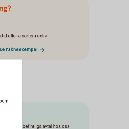
ing?
rtid eller amortera extra
 se
räkneexempel
a som
lp med era befintliga avtal hos oss.