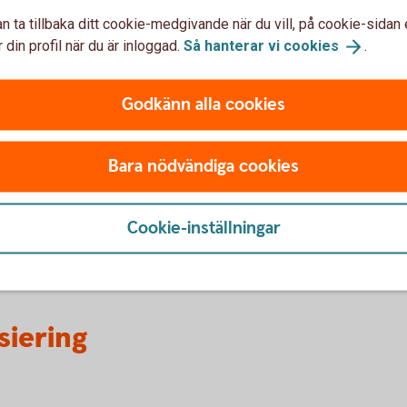
n ta tillbaka ditt cookie-medgivande när du vill, på cookie-sidan 
08-58 59 86 60
 din profil när du är inloggad.
Så hanterar vi
cookies
.
finansbolagskrediter@s
Öppettider:
Godkänn alla cookies
Vardagar 9–15 (lunchstäng
Adress:
Bara nödvändiga cookies
Swedbank
Leasing & Avbetalning
105 34 Stockholm
Cookie-inställningar
siering