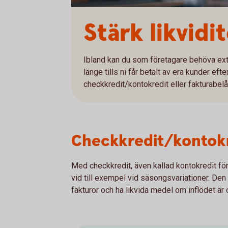
Stärk likvidi
Ibland kan du som företagare behöva extr
länge tills ni får betalt av era kunder efte
checkkredit/kontokredit eller fakturabelå
Checkkredit/kontokr
Med checkkredit, även kallad kontokredit före
vid till exempel vid säsongsvariationer. Den g
fakturor och ha likvida medel om inflödet är 