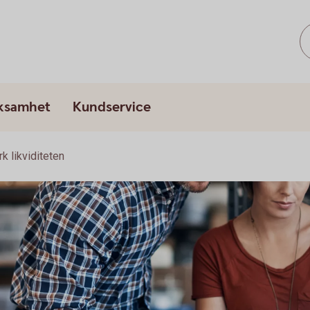
rksamhet
Kundservice
rk likviditeten