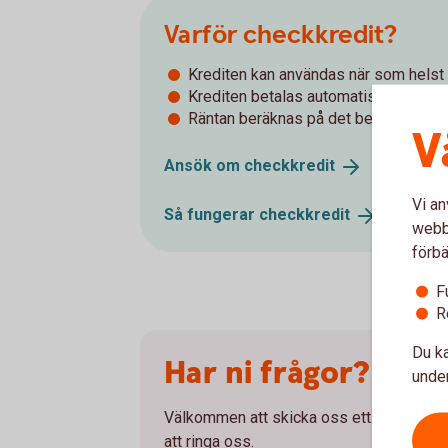
Varför checkkredit?
Krediten kan användas när som helst
Krediten betalas automatiskt när pen
Räntan beräknas på det belopp som ni
V
Ansök om
checkkredit
Vi an
Så fungerar
checkkredit
webbp
förbä
F
R
Du ka
Har ni frågor?
under
Välkommen att skicka oss ett meddelande
att ringa oss.