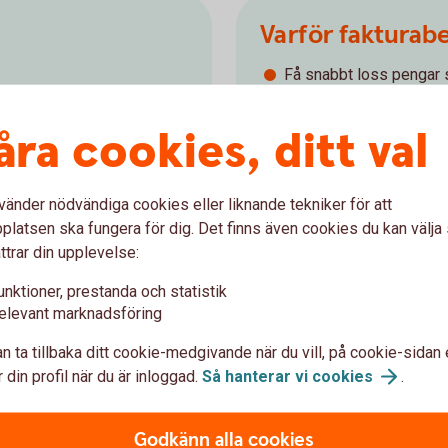
Varför fakturab
Få snabbt loss pengar s
garna kommer in på kontot
kundfakturor
 utnyttjar
Spara tid då vi tar han
åra cookies, ditt val
Räntan beräknas på det 
Ansök om
fakturabelåni
vänder nödvändiga cookies eller liknande tekniker för att
latsen ska fungera för dig. Det finns även cookies du kan välj
Så fungerar
fakturabelå
ttrar din upplevelse:
unktioner, prestanda och statistik
elevant marknadsföring
n ta tillbaka ditt cookie-medgivande när du vill, på cookie-sidan 
 din profil när du är inloggad.
Så hanterar vi
cookies
.
 i internetbanken eller appen. Det går även bra
Godkänn alla cookies