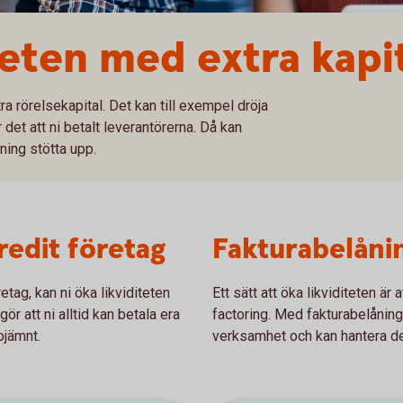
teten med extra kapi
a rörelsekapital. Det kan till exempel dröja
r det att ni betalt leverantörerna. Då kan
ning stötta upp.
edit företag
Fakturabelåni
tag, kan ni öka likviditeten
Ett sätt att öka likviditeten är 
ör att ni alltid kan betala era
factoring. Med fakturabelåning 
ojämnt.
verksamhet och kan hantera det