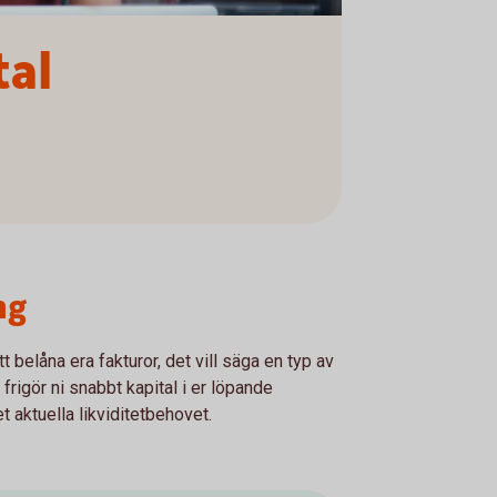
tal
ng
att belåna era fakturor, det vill säga en typ av
frigör ni snabbt kapital i er löpande
 aktuella likviditetbehovet.