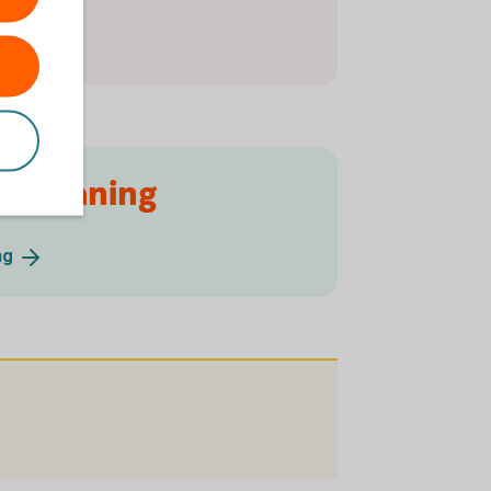
rabelåning
ng