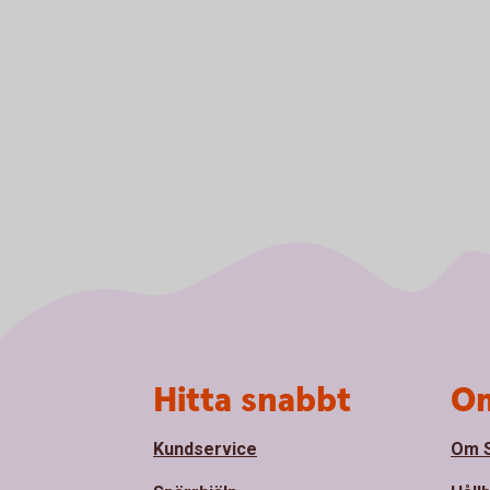
Sidfot
Hitta snabbt
Om
Kundservice
Om S