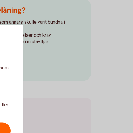
elåning?
om annars skulle varit bundna i
d om påminnelser och krav
belopp som ni utnyttjar
ng
a som
ning
eller