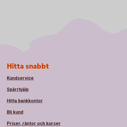
Sidfot
Hitta snabbt
Kundservice
Spärrhjälp
Hitta bankkontor
Bli kund
Priser, räntor och kurser