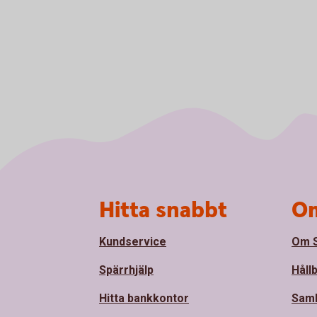
Sidfot
Hitta snabbt
Om
Kundservice
Om S
Spärrhjälp
Håll
Hitta bankkontor
Sam