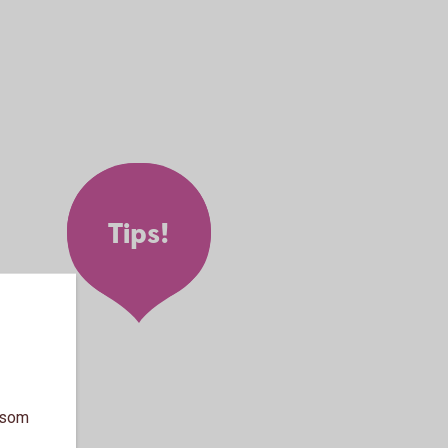
Tips!
a som