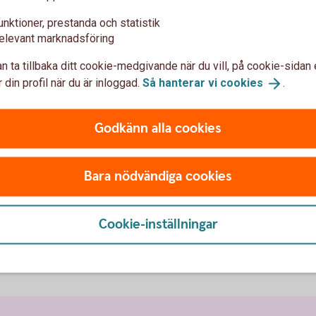
unktioner, prestanda och statistik
nder där vi har egna kontor, filialer eller
elevant marknadsföring
er kundansvarige, på ett kontor här i Sverige
n ta tillbaka ditt cookie-medgivande när du vill, på cookie-sidan 
ontor.
 din profil när du är inloggad.
Så hanterar vi
cookies
.
Godkänn alla cookies
Bara nödvändiga cookies
Cookie-inställningar