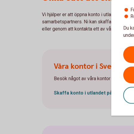
F
Vi hjälper er att öppna konto i utlandet i de lä
R
samarbetspartners. Ni kan skaffa konton via 
Du ka
eller genom att kontakta ett av våra utlandsk
under
Våra kontor i Sverige
Besök något av våra kontor i Sverige.
Skaffa konto i utlandet på
kontor