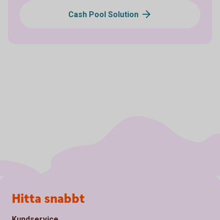
Cash Pool Solution
Sidfot
Hitta snabbt
Kundservice