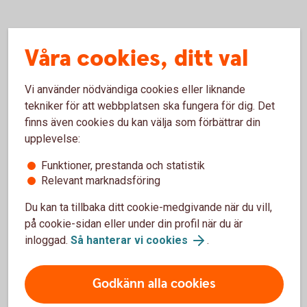
Våra cookies, ditt val
Är ditt företag anslutet till internetbanken?
Pris
Vi använder nödvändiga cookies eller liknande
tekniker för att webbplatsen ska fungera för dig. Det
finns även cookies du kan välja som förbättrar din
Aktuella räntor på Företagskonto
upplevelse:
Hur avslutar jag mitt Företagskonto?
Funktioner, prestanda och statistik
Relevant marknadsföring
Du kan ta tillbaka ditt cookie-medgivande när du vill,
på cookie-sidan eller under din profil när du är
inloggad.
Så hanterar vi cookies
.
Tips!
Godkänn alla cookies