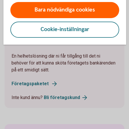
Bara nödvändiga cookies
Cookie-inställningar
Företagskonto ingår i vårt
företagspaket
En helhetslösning där ni får tillgång till det ni
behöver för att kunna sköta företagets bankärenden
på ett smidigt sätt.
Företagspaketet
Inte kund ännu?
Bli företagskund