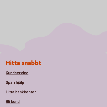
Sidfot
Hitta snabbt
Kundservice
Spärrhjälp
Hitta bankkontor
Bli kund