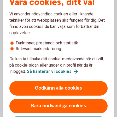
Våra cookies, ditt val
komma negativa överraskningar. Det är
också viktigt att du sprider ditt sparande
Vi använder nödvändiga cookies eller liknande
mellan olika branscher för att sprida
tekniker för att webbplatsen ska fungera för dig. Det
riskerna.
finns även cookies du kan välja som förbättrar din
upplevelse:
Funktioner, prestanda och statistik
Relevant marknadsföring
Tips om aktier och
Du kan ta tillbaka ditt cookie-medgivande när du vill,
börsinformation
på cookie-sidan eller under din profil när du är
inloggad.
Så hanterar vi cookies
.
Aktiellt
Godkänn alla cookies
Dagliga bolagsanalyser, börskommentarer,
aktierekommendationer, förvaltarkommentarer och
Bara nödvändiga cookies
tips runt pension och privatekonomi.