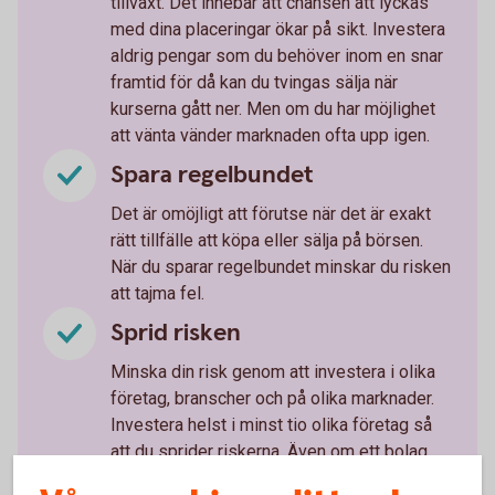
tillväxt. Det innebär att chansen att lyckas
med dina placeringar ökar på sikt. Investera
aldrig pengar som du behöver inom en snar
framtid för då kan du tvingas sälja när
kurserna gått ner. Men om du har möjlighet
att vänta vänder marknaden ofta upp igen.
Spara regelbundet
Det är omöjligt att förutse när det är exakt
rätt tillfälle att köpa eller sälja på börsen.
När du sparar regelbundet minskar du risken
att tajma fel.
Sprid risken
Minska din risk genom att investera i olika
företag, branscher och på olika marknader.
Investera helst i minst tio olika företag så
att du sprider riskerna. Även om ett bolag
kan se både tryggt och lovande ut, kan det