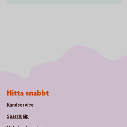
Sidfot
Hitta snabbt
Kundservice
Spärrhjälp