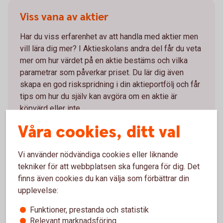
Viss vana av aktier
Har du viss erfarenhet av att handla med aktier men
vill lära dig mer? I Aktieskolans andra del får du veta
mer om hur värdet på en aktie bestäms och vilka
parametrar som påverkar priset. Du lär dig även
skapa en god riskspridning i din aktieportfölj och får
tips om hur du själv kan avgöra om en aktie är
köpvärd eller inte.
Våra cookies, ditt val
Viss vana av aktier –
tips
Vi använder nödvändiga cookies eller liknande
tekniker för att webbplatsen ska fungera för dig. Det
finns även cookies du kan välja som förbättrar din
upplevelse:
Van aktieplacerare
Funktioner, prestanda och statistik
Har du hållit på länge med aktier? I Aktieskolans
Relevant marknadsföring