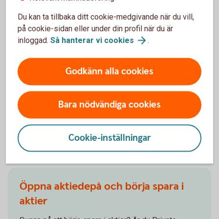
tredje del får du en fördjupning kring hur du kan
Du kan ta tillbaka ditt cookie-medgivande när du vill,
minimera riskerna i ditt aktiesparande. Du får även
på cookie-sidan eller under din profil när du är
information om olika verktyg som du kan använda för
inloggad.
Så hanterar vi
cookies
.
att prognostisera en akties förväntade
kursutveckling baserat på dess historiska
rörelsemönster.
Godkänn alla cookies
Van aktiehandlare –
tips
Bara nödvändiga cookies
Cookie-inställningar
Kom igång med aktier!
Öppna aktiedepå och börja spara i
aktier