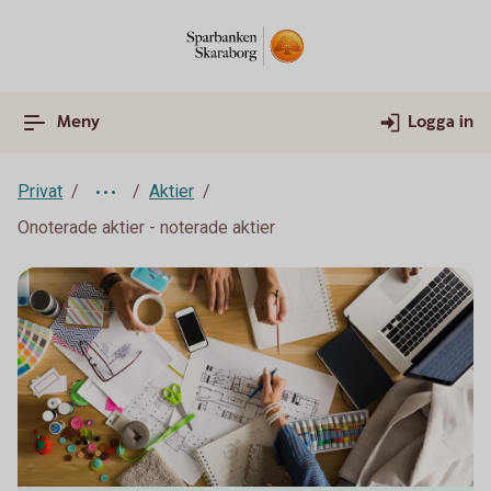
Meny
Logga in
Privat
Aktier
Onoterade aktier - noterade aktier