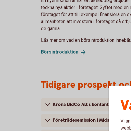
En nyemission är när ett aktiebolag erbjuder 
teckna nya aktier i företaget. Syftet med en 
företaget för att till exempel finansiera en 
allmänheten att investera i företaget så erbju
de gamla.
Läs mer om vad en börsintroduktion innebär.
Börsintroduktion
Tidigare prospekt o
V
Krona BidCo AB:s kontanta budpliktsb
Företrädesemission i Midsummer AB
Vi an
webbp