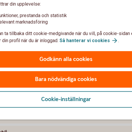
ttrar din upplevelse:
pköpserbjudande till aktieägarna i Arise
unktioner, prestanda och statistik
ande till aktieägarna i Backaheden
elevant marknadsföring
n ta tillbaka ditt cookie-medgivande när du vill, på cookie-sidan 
y Group AB (publ)
 din profil när du är inloggad.
Så hanterar vi
cookies
.
e AB (publ)
Godkänn alla cookies
 SBB i samband med noteringen av Sveafastigheter
Bara nödvändiga cookies
B (publ)
Cookie-inställningar
Fastighetsföretagen AB (publ)
B (publ)