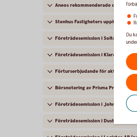
förbä
Aneos rekommenderade offentliga up
F
Stenhus Fastigheters uppköpserbjud
R
Du ka
Företrädesemission i Soltech Energ
under
Företrädesemission i KlaraBo Sverig
Förturserbjudande för aktieägare i
Börsnotering av Prisma Properties A
Företrädesemission i John Mattson 
Företrädesemission i Dustin Group A