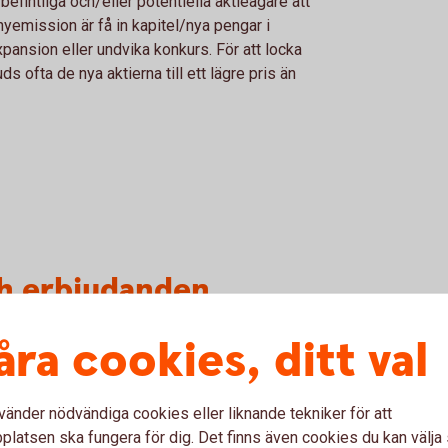
befintliga och/eller potentiella aktieägare att
nyemission är få in kapitel/nya pengar i
expansion eller undvika konkurs. För att locka
ds ofta de nya aktierna till ett lägre pris än
ch erbjudanden
åra cookies, ditt val
ud till aktieägarna i Krona Public Real Estate
 (publ)
vänder nödvändiga cookies eller liknande tekniker för att
latsen ska fungera för dig. Det finns även cookies du kan välj