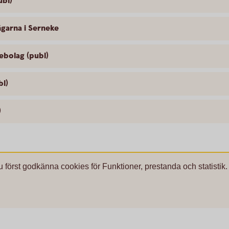
ubl)
ägarna i Serneke
ebolag (publ)
bl)
)
u först godkänna cookies för Funktioner, prestanda och statistik.