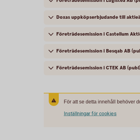
Företrädesemission i Logistea AB (p
Doxas uppköpserbjudande till aktie
Företrädesemission i Castellum Akti
Företrädesemission i Besqab AB (pu
Företrädesemission i CTEK AB (publ
För att se detta innehåll behöver d
Inställningar för cookies