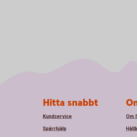
Sidfot
Hitta snabbt
Om
Kundservice
Om S
Spärrhjälp
Håll