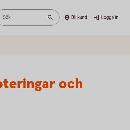
Sök
Bli kund
Logga in
oteringar och