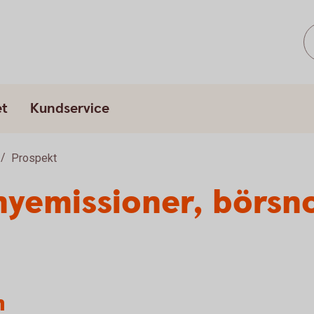
et
Kundservice
Prospekt
nyemissioner, börsn
n