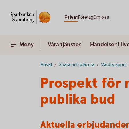
Privat
Företag
Om oss
Meny
Våra tjänster
Händelser i liv
Privat
Spara och placera
Värdepapper
Prospekt för 
publika bud
Aktuella erbjudande