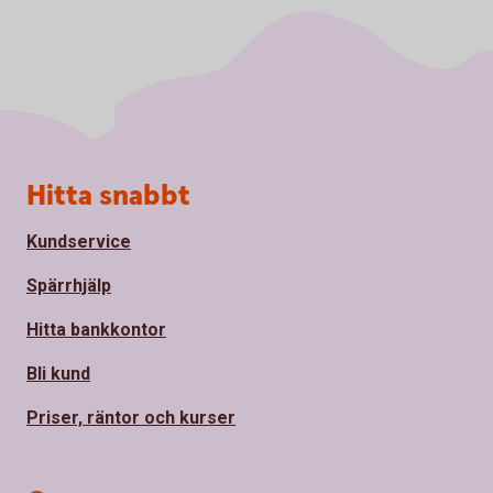
Sidfot
Hitta snabbt
Kundservice
Spärrhjälp
Hitta bankkontor
Bli kund
Priser, räntor och kurser