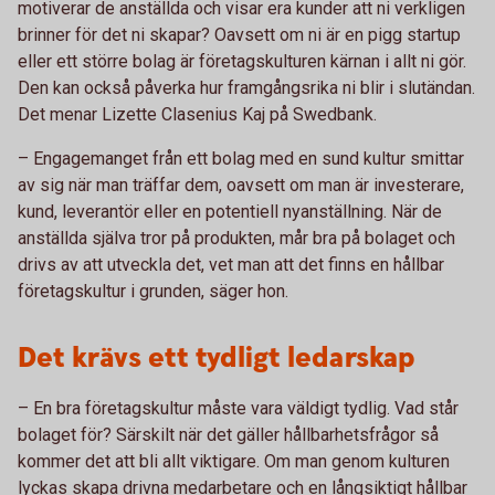
motiverar de anställda och visar era kunder att ni verkligen
brinner för det ni skapar? Oavsett om ni är en pigg startup
eller ett större bolag är företagskulturen kärnan i allt ni gör.
Den kan också påverka hur framgångsrika ni blir i slutändan.
Det menar Lizette Clasenius Kaj på Swedbank.
– Engagemanget från ett bolag med en sund kultur smittar
av sig när man träffar dem, oavsett om man är investerare,
kund, leverantör eller en potentiell nyanställning. När de
anställda själva tror på produkten, mår bra på bolaget och
drivs av att utveckla det, vet man att det finns en hållbar
företagskultur i grunden, säger hon.
Det krävs ett tydligt ledarskap
– En bra företagskultur måste vara väldigt tydlig. Vad står
bolaget för? Särskilt när det gäller hållbarhetsfrågor så
kommer det att bli allt viktigare. Om man genom kulturen
lyckas skapa drivna medarbetare och en långsiktigt hållbar