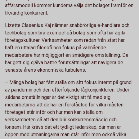
affärsmodell kommer kunderna välja det bolaget framför en
likvärdig konkurrent.
Lizette Clasenius Kaj nämner snabbrörliga e-handlare och
techbolag som bra exempel på bolag som ofta har agila
företagskulturer. Verksamheter som redan från start har
haft en uttalad filosofi och fokus på välmående
medarbetare har möjliggjort en smidigare omställning. De
har gett sig själva bättre förutsättningar att navigera de
senaste årens ekonomiska turbulens.
– Många bolag har fått ställa om sitt fokus internt på grund
av pandemin och den efterföljande lågkonjunkturen. Under
sådana omställningar är det viktigt att få med sig
medarbetarna, att de har en förståelse för vilka måsten
företaget står inför och hur man kan ställa om
verksamheten så att den blir konkurrensmässig och
lönsam. Här krävs det ett tydligt ledarskap, där man är
öppen med utmaningarna man står inför men också vilka