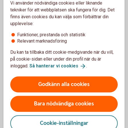
Vi använder nödvändiga cookies eller liknande
Ett bollplank på resan
tekniker för att webbplatsen ska fungera för dig. Det
finns även cookies du kan välja som förbättrar din
På Swedbank har man en stor förståelse för dagens
upplevelse:
snabbrörliga och snabbväxande bolag, vad som driver dem
Funktioner, prestanda och statistik
och vilka behov som finns inom verksamheten, från första
Relevant marknadsföring
affären – tills de blommat ut som framgångsrika och
lönsamma företag.
Du kan ta tillbaka ditt cookie-medgivande när du vill,
på cookie-sidan eller under din profil när du är
– Vi har möjligheten och privilegiet att följa våra bolag i
inloggad.
Så hanterar vi
cookies
.
varje steg av utvecklingsresan mot en större verksamhet.
Vi guidar dem kring vilka förutsättningar som finns när det
gäller strategier, finansiering och olika bankprodukter, allt
Godkänn alla cookies
eftersom affären blir allt mer komplex. För oss är det
väldigt viktigt att bolagen vi jobbar med har en
underliggande hållbar affärsmodell och en intern kultur som
Bara nödvändiga cookies
vi tror på och tycker är sund. Vår erfarenhet som affärsbank
gör att vi kan vara en bra partner och ett bollplank i alla olika
Cookie-inställningar
stadier i ett bolags utveckling. Min förhoppning är att våra