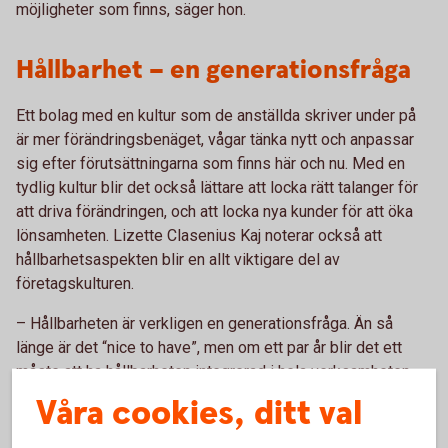
möjligheter som finns, säger hon.
Hållbarhet – en generationsfråga
Ett bolag med en kultur som de anställda skriver under på
är mer förändringsbenäget, vågar tänka nytt och anpassar
sig efter förutsättningarna som finns här och nu. Med en
tydlig kultur blir det också lättare att locka rätt talanger för
att driva förändringen, och att locka nya kunder för att öka
lönsamheten. Lizette Clasenius Kaj noterar också att
hållbarhetsaspekten blir en allt viktigare del av
företagskulturen.
– Hållbarheten är verkligen en generationsfråga. Än så
länge är det “nice to have”, men om ett par år blir det ett
måste att ha hållbarheten integrerad i hela verksamheten
för att kunna attrahera arbetskraft och erbjuda en gångbar
Våra cookies, ditt val
produkt till marknaden, säger hon.