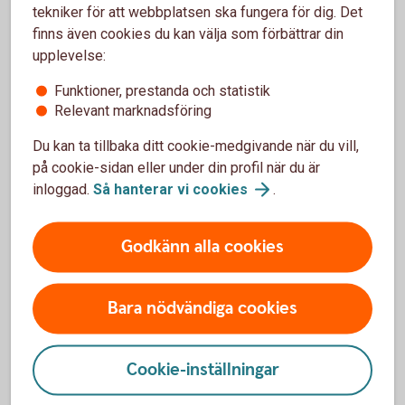
tekniker för att webbplatsen ska fungera för dig. Det
Vilken är lägsta placeringsvolymen?
finns även cookies du kan välja som förbättrar din
upplevelse:
Vad behövs för att kunna handla?
Funktioner, prestanda och statistik
Relevant marknadsföring
Du kan ta tillbaka ditt cookie-medgivande när du vill,
på cookie-sidan eller under din profil när du är
Ränteplaceringar
inloggad.
Så hanterar vi
cookies
.
Företagsobligationer
Godkänn alla cookies
Certifikat
Bara nödvändiga cookies
Bostadsobligationer
Cookie-inställningar
Ränteterminer