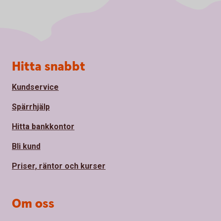
Sidfot
Hitta snabbt
Kundservice
Spärrhjälp
Hitta bankkontor
Bli kund
Priser, räntor och kurser
Om oss