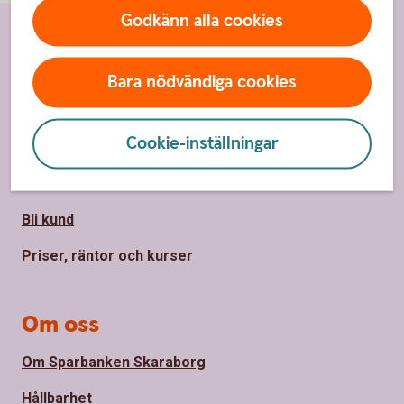
Godkänn alla cookies
Sidfot
Hitta snabbt
Bara nödvändiga cookies
Kundservice
Cookie-inställningar
Spärrhjälp
Hitta bankkontor
Bli kund
Priser, räntor och kurser
Om oss
Om Sparbanken Skaraborg
Hållbarhet