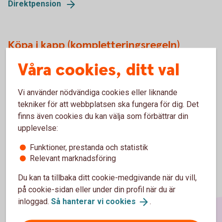
Direktpension
Köpa i kapp (kompletteringsregeln)
Våra cookies, ditt val
Extrainsättning till pension för att möjliggöra tidigare
pensionering eller förstärkt pension.
Vi använder nödvändiga cookies eller liknande
Köpa i
kapp
tekniker för att webbplatsen ska fungera för dig. Det
finns även cookies du kan välja som förbättrar din
upplevelse:
Funktioner, prestanda och statistik
Relevant marknadsföring
Du kan ta tillbaka ditt cookie-medgivande när du vill,
på cookie-sidan eller under din profil när du är
inloggad.
Så hanterar vi
cookies
.