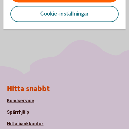
Cookie-inställningar
Sidfot
Hitta snabbt
Kundservice
Spärrhjälp
Hitta bankkontor