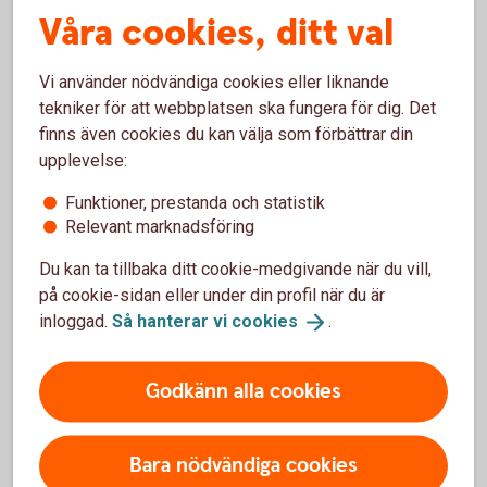
Våra cookies, ditt val
AB
Folksam Ömsesidig Sakförsäkring AB
Vi använder nödvändiga cookies eller liknande
106 60 Stockholm
tekniker för att webbplatsen ska fungera för dig. Det
finns även cookies du kan välja som förbättrar din
upplevelse:
Försäkringar där Folksam ömsesidig
Funktioner, prestanda och statistik
sakförsäkring är försäkringsgivare
Relevant marknadsföring
Du kan ta tillbaka ditt cookie-medgivande när du vill,
på cookie-sidan eller under din profil när du är
inloggad.
Så hanterar vi
cookies
.
För att se detta innehåll behöver du först
godkänna cookies för Funktioner, prestanda
Godkänn alla cookies
och statistik.
Inställningar för cookies
Bara nödvändiga cookies