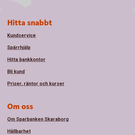
Sidfot
Hitta snabbt
Kundservice
Spärrhjälp
Hitta bankkontor
Bli kund
Priser, räntor och kurser
Om oss
Om Sparbanken Skaraborg
Hållbarhet