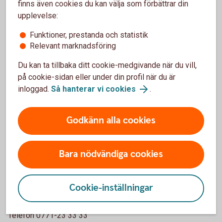
Skada inom Sverige
finns även cookies du kan välja som förbättrar din
upplevelse:
0771-23 33 33
Telefon
, öppet vardagar 09-17.
Funktioner, prestanda och statistik
Relevant marknadsföring
0771-57 16 00
Tid akuta skador, dygnet runt:
.
Du kan ta tillbaka ditt cookie-medgivande när du vill,
på cookie-sidan eller under din profil när du är
Skada utomlands
inloggad.
Så hanterar vi cookies
.
Vid skada utomlands, dygnet runt:
+46 8 50 51 40 08
SOS International
Godkänn alla cookies
Bara nödvändiga cookies
Försäkringsgivare
Cookie-inställningar
Tre Kronor Försäkring AB
106 60 Stockholm
Telefon 0771-23 33 33