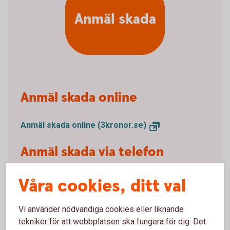
Anmäl skada
Anmäl skada online
Anmäl skada online (3kronor.se)
Anmäl skada via telefon
Våra cookies, ditt val
Om du drabbats av en skada, kontakta vår
samarbetspartner Tre Kronor Försäkring för att göra
din skadeanmälan.
Vi använder nödvändiga cookies eller liknande
tekniker för att webbplatsen ska fungera för dig. Det