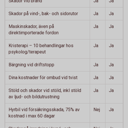
Skador vid brand
Ja
Ja
Skador på vind-, bak- och sidorutor
Ja
Ja
Maskinskador, även på
Ja
Ja
direktimporterade fordon
Kristerapi – 10 behandlingar hos
Ja
Ja
psykolog/terapeut
Bärgning vid driftstopp
Ja
Ja
Dina kostnader för ombud vid tvist
Ja
Ja
Stöld och skador vid stöld, inkl stöld
Ja
Ja
av ljud- och bildutrustning
Hyrbil vid försäkringsskada, 75% av
Nej
Ja
kostnad i max 60 dagar