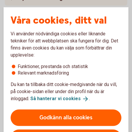
Mer information
Våra cookies, ditt val
Vi använder nödvändiga cookies eller liknande
tekniker för att webbplatsen ska fungera för dig. Det
finns även cookies du kan välja som förbättrar din
upplevelse:
Anmäl skada
Funktioner, prestanda och statistik
Relevant marknadsföring
Du kan ta tillbaka ditt cookie-medgivande när du vill,
på cookie-sidan eller under din profil när du är
inloggad.
Så hanterar vi
cookies
.
Anmäl skada online
Godkänn alla cookies
Anmäl skada online
(3kronor.se)