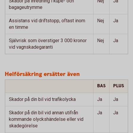
Skador på inredning i kupé- och
Nej
Ja
bagageutrymme
Assistans vid driftstopp, oftast inom
Nej
Ja
en timme
Självrisk som överstiger 3 000 kronor
Nej
Ja
vid vagnskadegaranti
Helförsäkring ersätter även
BAS
PLUS
Skador på din bil vid trafikolycka
Ja
Ja
Skador på din bil vid annan utifrån
Ja
Ja
kommande olyckshändelse eller vid
skadegörelse