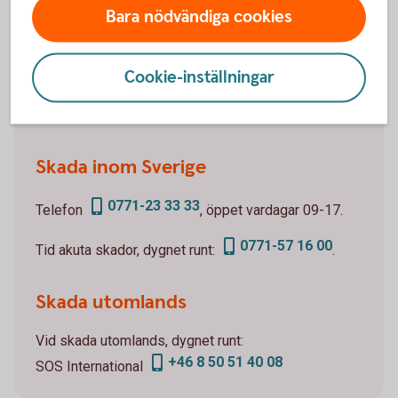
Bara nödvändiga cookies
Anmäl skada via telefon
Om du drabbats av en skada, kontakta vår
Cookie-inställningar
samarbetspartner Tre Kronor Försäkring för att göra
din skadeanmälan.
Skada inom Sverige
0771-23 33 33
Telefon
, öppet vardagar 09-17.
0771-57 16 00
Tid akuta skador, dygnet runt:
.
Skada utomlands
Vid skada utomlands, dygnet runt:
+46 8 50 51 40 08
SOS International