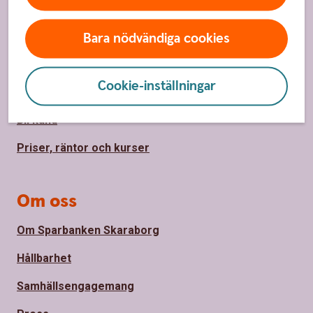
Sidfot
Hitta snabbt
Kundservice
Bara nödvändiga cookies
Spärrhjälp
Cookie-inställningar
Hitta bankkontor
Bli kund
Priser, räntor och kurser
Om oss
Om Sparbanken Skaraborg
Hållbarhet
Samhällsengagemang