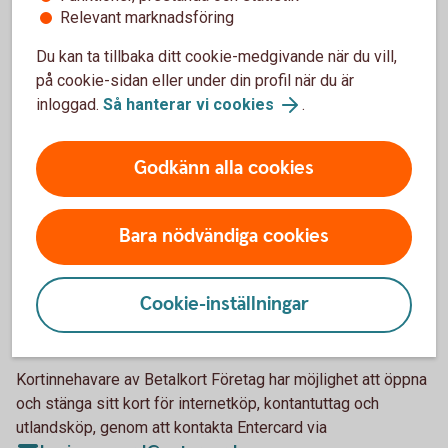
behöver kortet först aktiveras. Om företaget har
Relevant marknadsföring
internetbank görs det där, annars via en första transaktion i
butik eller i någon av bankomats automater.
Du kan ta tillbaka ditt cookie-medgivande när du vill,
på cookie-sidan eller under din profil när du är
Skulle ni inte vilja ha företagskortet öppet för internetköp
inloggad.
Så hanterar vi cookies
.
kan en behörig användare gå in och ändra det i
internetbanken för företag.
Godkänn alla cookies
Betalkort företag
Bara nödvändiga cookies
När du får ditt kort är det öppet för internetköp.
Behörig kontaktperson/firmatecknare kontaktar Entercard
via business.card@entercard.com för att både öppna eller
Cookie-inställningar
stänga den anställdes kort för internetköp, kontantuttag och
utlandsköp.
Kortinnehavare av Betalkort Företag har möjlighet att öppna
och stänga sitt kort för internetköp, kontantuttag och
utlandsköp, genom att kontakta Entercard via