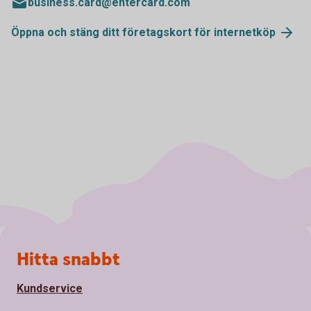
business.card@entercard.com
Öppna och stäng ditt företagskort för internetköp
Sidfot
Hitta snabbt
Kundservice