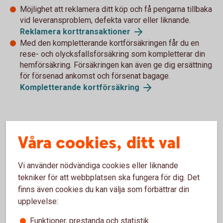
Möjlighet att reklamera ditt köp och få pengarna tillbaka
vid leveransproblem, defekta varor eller liknande.
Reklamera korttransaktioner
Med den kompletterande kortförsäkringen får du en
rese- och olycksfallsförsäkring som kompletterar din
hemförsäkring. Försäkringen kan även ge dig ersättning
för försenad ankomst och försenat bagage.
Kompletterande kortförsäkring
Våra cookies, ditt val
Måste jag göra något för att kunna
handla med mitt kort på nätet?
Vi använder nödvändiga cookies eller liknande
tekniker för att webbplatsen ska fungera för dig. Det
Bankkort Business
finns även cookies du kan välja som förbättrar din
upplevelse:
Nya företagskort distribueras med internetköp påslaget.
För att kortinnehavaren ska kunna använda sitt kort på nätet
Funktioner, prestanda och statistik