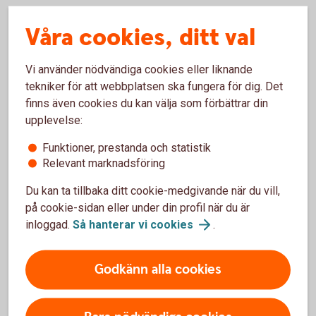
Våra cookies, ditt val
Ta ut pengar i automat utomlands
Vi använder nödvändiga cookies eller liknande
tekniker för att webbplatsen ska fungera för dig. Det
finns även cookies du kan välja som förbättrar din
Krånglar kortet på resan?
upplevelse:
Funktioner, prestanda och statistik
Relevant marknadsföring
+46 8 411 10 11
Ring Spärrservice
Du kan ta tillbaka ditt cookie-medgivande när du vill,
Vi hjälper dig att spärra kortet om du förlorar det utomlands.
på cookie-sidan eller under din profil när du är
Om du har problem att använda ditt kort får du hjälp att
inloggad.
Så hanterar vi
cookies
.
utreda problemet och får tips och råd. Du kan även få hjälp
med nödkontanter eller få ett ersättningskort skickat med
Godkänn alla cookies
kurir. Spärrservice är alltid öppet.