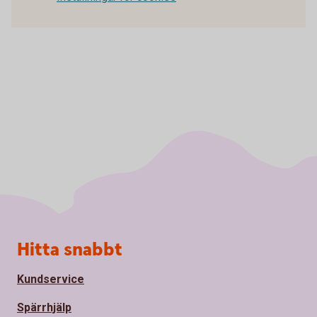
Sidfot
Hitta snabbt
Kundservice
Spärrhjälp