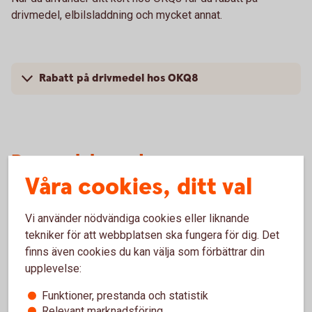
drivmedel, elbilsladdning och mycket annat.
Rabatt på drivmedel hos OKQ8
Resa och boende
Våra cookies, ditt val
Tallink Silja Line
Vi använder nödvändiga cookies eller liknande
Du får rabatt på kryssningar och resor med Tallink Silja Line
tekniker för att webbplatsen ska fungera för dig. Det
med ditt Betalkort Företag.
finns även cookies du kan välja som förbättrar din
upplevelse:
Funktioner, prestanda och statistik
Rabatt Tallink Silja Line
Relevant marknadsföring