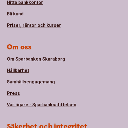
Hitta bankkontor
Bli kund
Priser, räntor och kurser
Om oss
Om Sparbanken Skaraborg
Hållbarhet
Samhällsengagemang
Press
Vår ägare - Sparbanksstiftelsen
Säkerhet och integritet